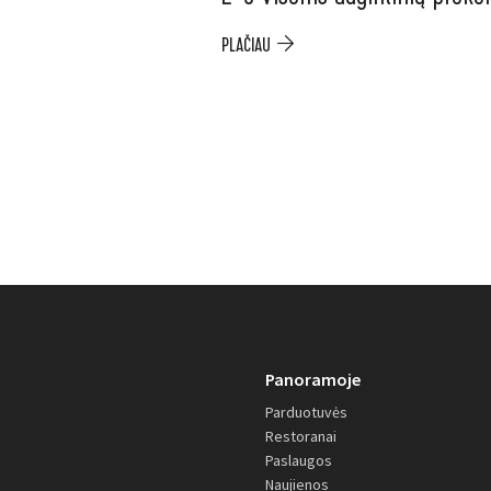
PLAČIAU
Panoramoje
Parduotuvės
Restoranai
Paslaugos
Naujienos