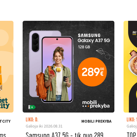
LIKO: D.
LIKO: 
TCITY
MOBILI PREKYBA
Galioja iki 2026.08.31
Galioj
ėms
Samsung A37 5G - tik nuo 289
TOP