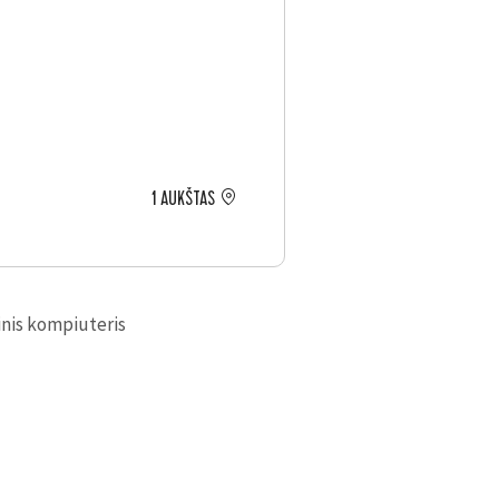
1 AUKŠTAS
inis kompiuteris