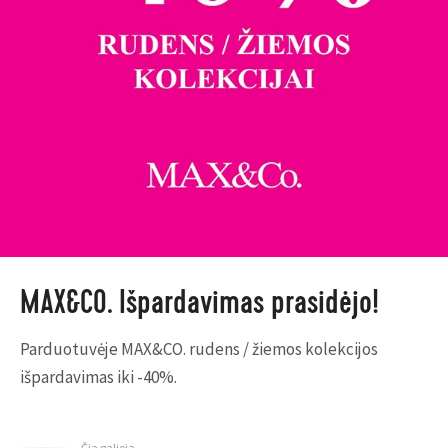
MAX&CO. Išpardavimas prasidėjo!
Parduotuvėje MAX&CO. rudens / žiemos kolekcijos
išpardavimas iki -40%.
Čia galioja