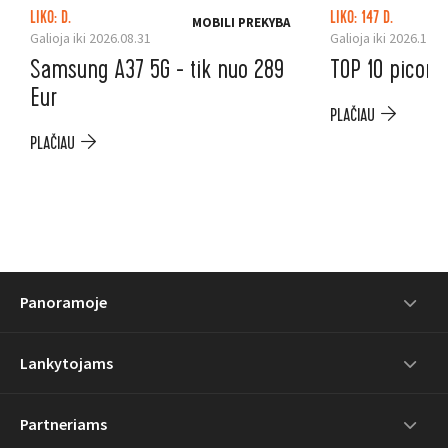
LIKO: D.
LIKO: 147 D.
MOBILI PREKYBA
Galioja iki 2026.08.31
Galioja iki 2026.12.3
Samsung A37 5G - tik nuo 289
TOP 10 picoms
Eur
PLAČIAU
PLAČIAU
Panoramoje
Lankytojams
Partneriams