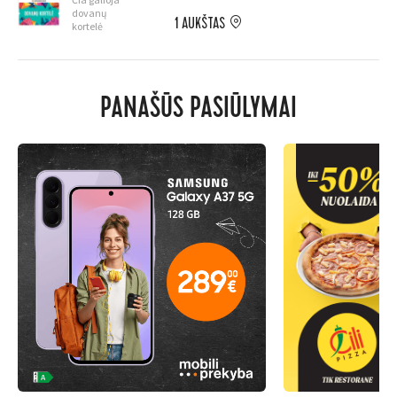
dovanų
1 AUKŠTAS
kortelė
PANAŠŪS PASIŪLYMAI