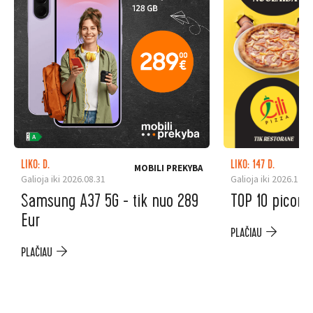
LIKO: D.
LIKO: 147 D.
MOBILI PREKYBA
Galioja iki 2026.08.31
Galioja iki 2026.12.3
Samsung A37 5G - tik nuo 289
TOP 10 picoms
Eur
PLAČIAU
PLAČIAU