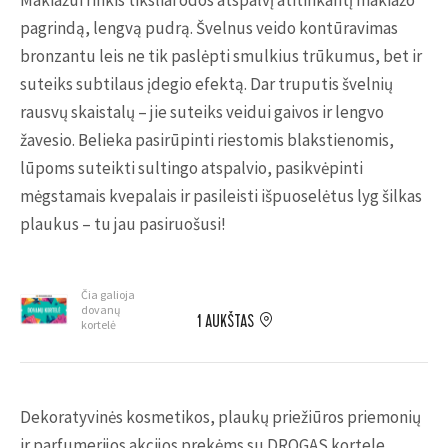
Makiažui rinkis tiksliai odos atspalvį atitinkantį makiažo
pagrindą, lengvą pudrą. Švelnus veido kontūravimas
bronzantu leis ne tik paslėpti smulkius trūkumus, bet ir
suteiks subtilaus įdegio efektą. Dar truputis švelnių
rausvų skaistalų – jie suteiks veidui gaivos ir lengvo
žavesio. Belieka pasirūpinti riestomis blakstienomis,
lūpoms suteikti sultingo atspalvio, pasikvėpinti
mėgstamais kvepalais ir pasileisti išpuoselėtus lyg šilkas
plaukus – tu jau pasiruošusi!
Čia galioja
dovanų
1 AUKŠTAS
kortelė
Dekoratyvinės kosmetikos, plaukų priežiūros priemonių
ir parfumerijos akcijos prekėms su DROGAS kortele