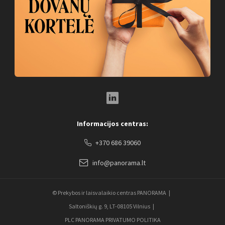
LinkedIn Social Link
Informacijos centras:
+370 686 39060
info@panorama.lt
© Prekybos ir laisvalaikio centras PANORAMA
Saltoniškių g. 9, LT-08105 Vilnius
PLC PANORAMA PRIVATUMO POLITIKA