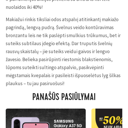
nuolaidos iki 40%!
Makiažui rinkis tiksliai odos atspalvį atitinkantį makiažo
pagrindą, lengvą pudrą. Švelnus veido kontūravimas
bronzantu leis ne tik paslėpti smulkius trūkumus, bet ir
suteiks subtilaus įdegio efektą. Dar truputis švelnių
rausvų skaistalų – jie suteiks veidui gaivos ir lengvo
žavesio. Belieka pasirūpinti riestomis blakstienomis,
lūpoms suteikti sultingo atspalvio, pasikvėpinti
mėgstamais kvepalais ir pasileisti išpuoselėtus lyg šilkas
plaukus – tu jau pasiruošusi!
PANAŠŪS PASIŪLYMAI