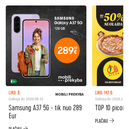
LIKO: D.
LIKO: 147 D.
MOBILI PREKYBA
Galioja iki 2026.08.31
Galioja iki 2026.12.3
Samsung A37 5G - tik nuo 289
TOP 10 picoms
Eur
PLAČIAU