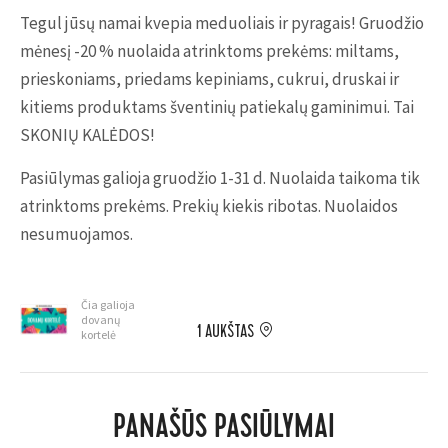
Tegul jūsų namai kvepia meduoliais ir pyragais! Gruodžio
mėnesį -20 % nuolaida atrinktoms prekėms: miltams,
prieskoniams, priedams kepiniams, cukrui, druskai ir
kitiems produktams šventinių patiekalų gaminimui. Tai
SKONIŲ KALĖDOS!
Pasiūlymas galioja gruodžio 1-31 d. Nuolaida taikoma tik
atrinktoms prekėms. Prekių kiekis ribotas. Nuolaidos
nesumuojamos.
Čia galioja
dovanų
1 AUKŠTAS
kortelė
PANAŠŪS PASIŪLYMAI