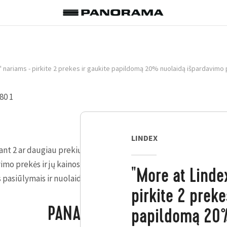
" nariams - pirkite 2 prekes ir gaukite papildomą 20% nuolaidą išpardavimo
LINDEX
erkant 2 ar daugiau prekių. Taikoma naujiems ir esamiems lojal
mo prekės ir jų kainos interneto svetainėje ir fizinėse parduotuv
"More at Linde
s pasiūlymais ir nuolaidomis.
pirkite 2 preke
PANAŠŪS PASIŪLYMAI
papildomą 20%