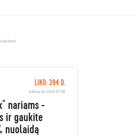
 prekėms!
LIKO: 394 D.
umo programos „More at
Galioja iki 2025.07.08
ėse gali skirtis.
x" nariams -
s ir gaukite
 nuolaidą