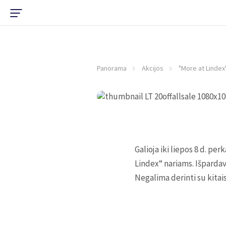
Panorama
Akcijos
"More at Lindex
Galioja iki liepos 8 d. p
Lindex“ nariams. Išpardavi
Negalima derinti su kitai