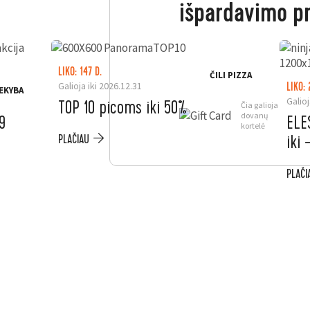
išpardavimo p
LIKO: 147 D.
ČILI PIZZA
Galioja iki 2026.12.31
LIKO: 
EKYBA
Galioj
TOP 10 picoms iki 50%
Čia galioja
dovanų
9
ELE
kortelė
iki
PLAČIAU
PLAČI