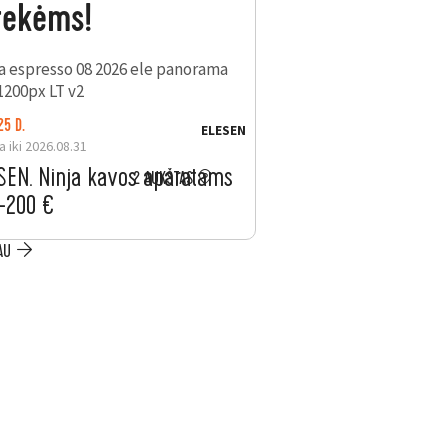
rekėms!
25 D.
LIKO: 25 D.
ELESEN
a iki 2026.08.31
Galioja iki 2026.08.31
SEN. Ninja kavos aparatams
ELESEN. Nemokama
2 AUKŠTAS
 –200 €
mėnesių „Electrol
Item
AU
PLAČIAU