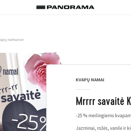
Kvapų namuose
KVAPŲ NAMAI
Mrrrr savaitė
-25 % meilingiems kvapam
Jazminai, rožės, vanilė
ir k