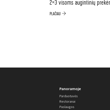
2=3 visoms augintinių prek
PLAČIAU
Panoramoje
Parduotuvės
Restoranai
Paslaugos