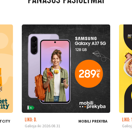
PANAŠŪS PASIŪLYMAI
LIKO: D.
LIKO: 
TCITY
MOBILI PREKYBA
Galioja iki 2026.08.31
Galioj