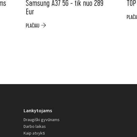
ėms
Samsung A37 5G - tik nuo 289
TOP
Eur
PLAČI
PLAČIAU
Lankytojams
Draugiški gyvūnams
Darbo laikas
Kaip atvykti