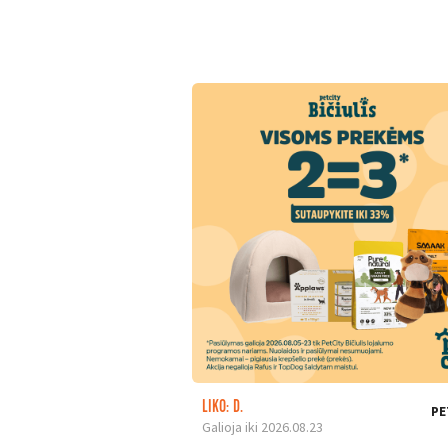
LIKO: D.
PE
Galioja iki 2026.08.23