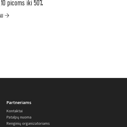
 10 picoms iki 50%
ELESEN. Ninja ka
iki –200 €
AU
PLAČIAU
Partneriams
Kontaktai
Patalpų nuoma
Renginių organizatoriams