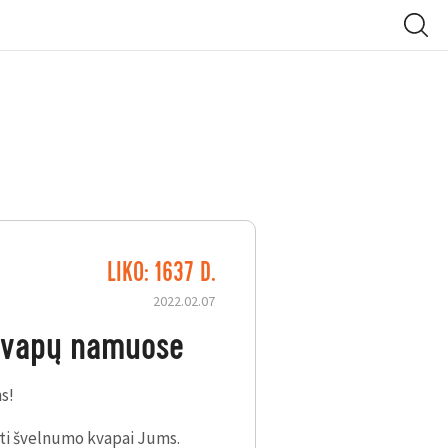
LIKO: 1637 D.
2022.02.07
 Kvapų namuose
s!
iti švelnumo kvapai Jums.