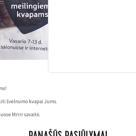
ms!
kiti švelnumo kvapai Jums.
uose Mrrrr savaitė.