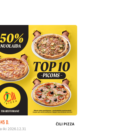
145 D.
LIKO: 23 D.
ČILI PIZZA
a iki 2026.12.31
Galioja iki 2026.08.31