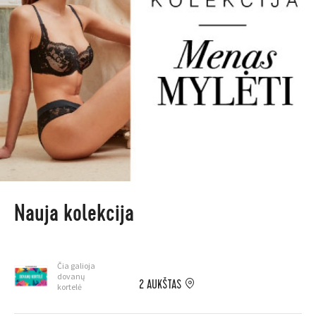
Nauja kolekcija
Čia galioja
dovanų
2 AUKŠTAS
kortelė