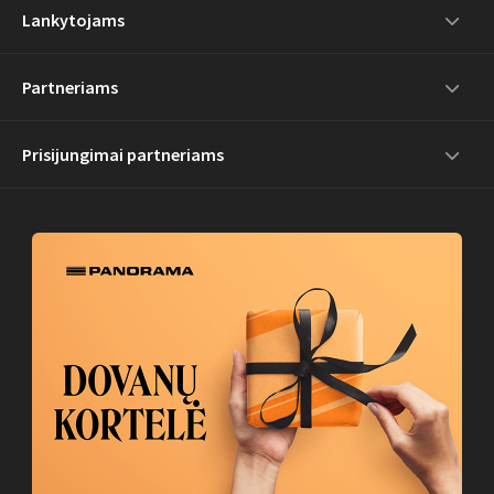
Lankytojams
Partneriams
Prisijungimai partneriams