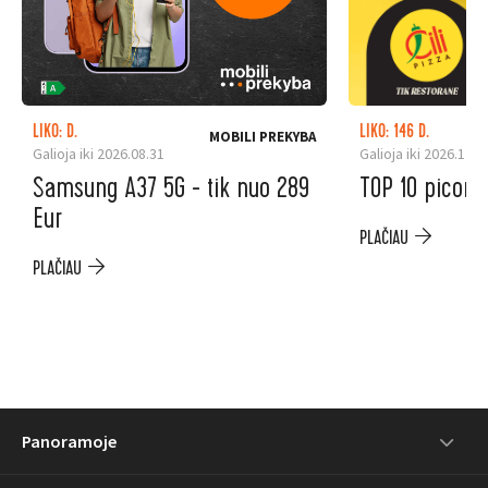
LIKO: D.
LIKO: 146 D.
MOBILI PREKYBA
Galioja iki 2026.08.31
Galioja iki 2026.12.3
Samsung A37 5G - tik nuo 289
TOP 10 picoms
Eur
PLAČIAU
PLAČIAU
Panoramoje