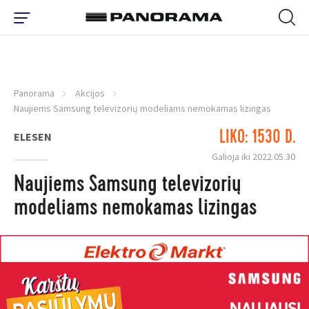
Panorama
Akcijos
Naujiems Samsung televizorių modeliams nemokamas lizingas
LIKO: 1530 D.
ELESEN
Galioja iki 2022.05.30
Naujiems Samsung televizorių
modeliams nemokamas lizingas