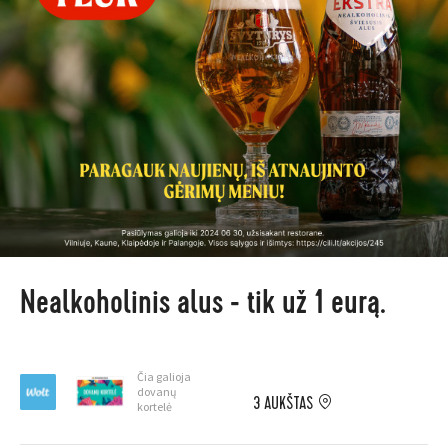
Nealkoholinis alus - tik už 1 eurą.
Čia galioja
dovanų
3 AUKŠTAS
kortelė