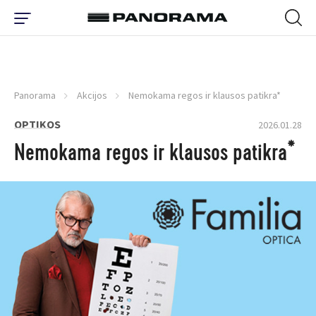
Panorama
Akcijos
Nemokama regos ir klausos patikra*
OPTIKOS
2026.01.28
Nemokama regos ir klausos patikra*