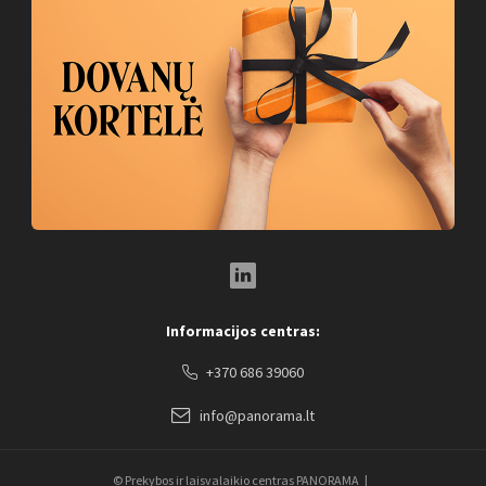
LinkedIn Social Link
Informacijos centras:
+370 686 39060
info@panorama.lt
© Prekybos ir laisvalaikio centras PANORAMA