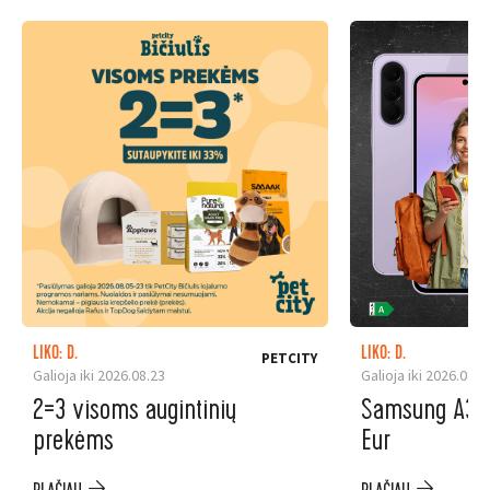
LIKO: D.
LIKO: D.
PETCITY
Galioja iki 2026.08.23
Galioja iki 2026.08.3
2=3 visoms augintinių
Samsung A37 5
prekėms
Eur