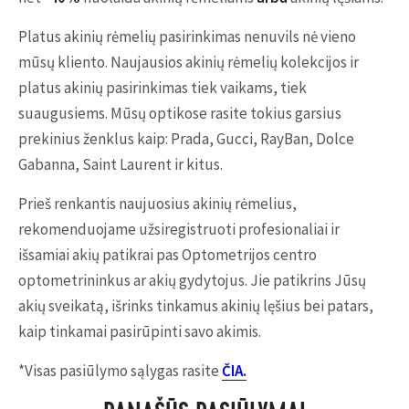
Platus akinių rėmelių pasirinkimas nenuvils nė vieno
mūsų kliento. Naujausios akinių rėmelių kolekcijos ir
platus akinių pasirinkimas tiek vaikams, tiek
suaugusiems. Mūsų optikose rasite tokius garsius
prekinius ženklus kaip: Prada, Gucci, RayBan, Dolce
Gabanna, Saint Laurent ir kitus.
Prieš renkantis naujuosius akinių rėmelius,
rekomenduojame užsiregistruoti profesionaliai ir
išsamiai akių patikrai pas Optometrijos centro
optometrininkus ar akių gydytojus. Jie patikrins Jūsų
akių sveikatą, išrinks tinkamus akinių lęšius bei patars,
kaip tinkamai pasirūpinti savo akimis.
*Visas pasiūlymo sąlygas rasite
ČIA.