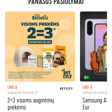
PANAŠŪS PASIŪLYMAI
LIKO: D.
LIKO: D.
PETCITY
Galioja iki 2026.08.23
Galioja iki 2026.08.3
2=3 visoms augintinių
Samsung A37 5
prekėms
Eur