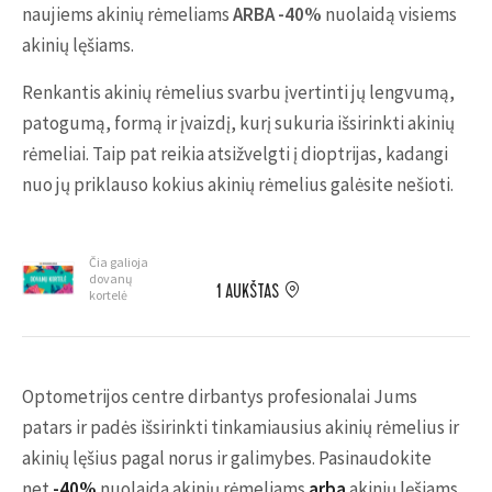
naujiems akinių rėmeliams
ARBA
-40%
nuolaidą visiems
akinių lęšiams.
Renkantis akinių rėmelius svarbu įvertinti jų lengvumą,
patogumą, formą ir įvaizdį, kurį sukuria išsirinkti akinių
rėmeliai. Taip pat reikia atsižvelgti į dioptrijas, kadangi
nuo jų priklauso kokius akinių rėmelius galėsite nešioti.
Čia galioja
dovanų
1 AUKŠTAS
kortelė
Optometrijos centre dirbantys profesionalai Jums
patars ir padės išsirinkti tinkamiausius akinių rėmelius ir
akinių lęšius pagal norus ir galimybes. Pasinaudokite
net
-40%
nuolaida akinių rėmeliams
arba
akinių lęšiams.