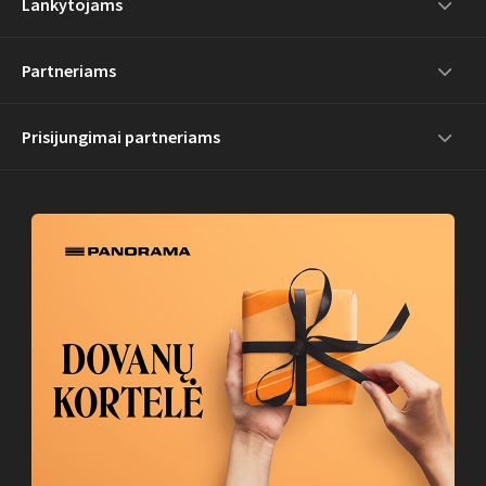
Lankytojams
Partneriams
Prisijungimai partneriams