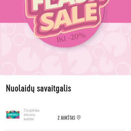
Nuolaidų savaitgalis
Čia galioja
dovanų
2 AUKŠTAS
kortelė