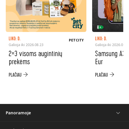
LIKO: D.
LIKO: D.
PETCITY
Galioja iki 2026.08.23
Galioja iki 2026.08.3
2=3 visoms augintinių
Samsung A37 5
prekėms
Eur
PLAČIAU
PLAČIAU
Panoramoje