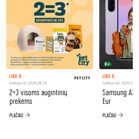
LIKO: D.
LIKO: D.
PETCITY
Galioja iki 2026.08.23
Galioja iki 2026.08.3
2=3 visoms augintinių
Samsung A37 5
prekėms
Eur
PLAČIAU
PLAČIAU