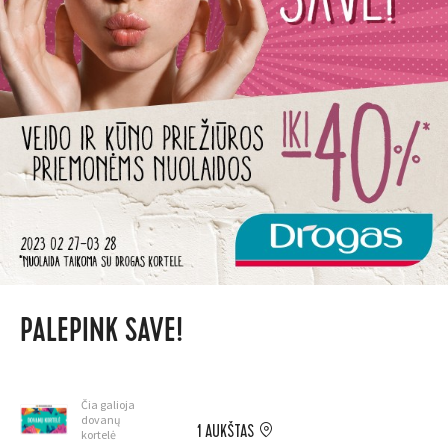
PALEPINK SAVE!
Čia galioja
dovanų
1 AUKŠTAS
kortelė