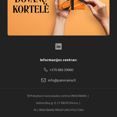
LinkedIn Social Link
Informacijos centras:
+370 686 39060
info@panorama.lt
© Prekybos ir laisvalaikio centras PANORAMA
Saltoniškių g. 9, LT-08105 Vilnius
PLC PANORAMA PRIVATUMO POLITIKA