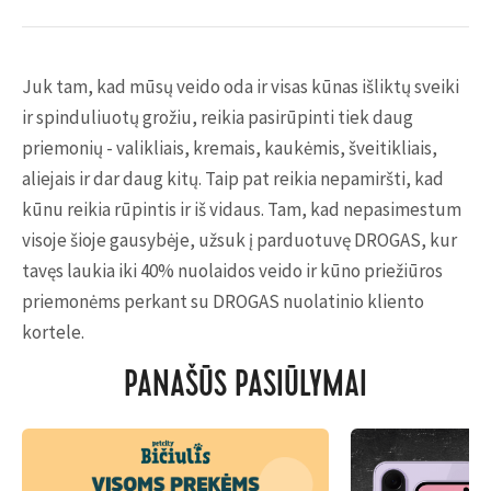
Juk tam, kad mūsų veido oda ir visas kūnas išliktų sveiki
ir spinduliuotų grožiu, reikia pasirūpinti tiek daug
priemonių - valikliais, kremais, kaukėmis, šveitikliais,
aliejais ir dar daug kitų. Taip pat reikia nepamiršti, kad
kūnu reikia rūpintis ir iš vidaus. Tam, kad nepasimestum
visoje šioje gausybėje, užsuk į parduotuvę DROGAS, kur
tavęs laukia iki 40% nuolaidos veido ir kūno priežiūros
priemonėms perkant su DROGAS nuolatinio kliento
kortele.
PANAŠŪS PASIŪLYMAI