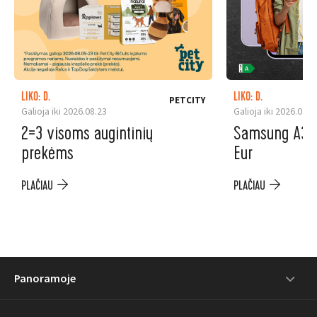
LIKO: D.
LIKO: D.
PETCITY
Galioja iki 2026.08.23
Galioja iki 2026.08.3
2=3 visoms augintinių
Samsung A37 5
prekėms
Eur
PLAČIAU
PLAČIAU
Panoramoje