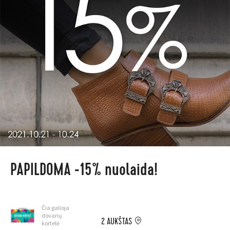
PAPILDOMA -15% nuolaida!
Čia galioja
dovanų
2 AUKŠTAS
kortelė