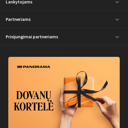
Lankytojams
Partneriams
Prisijungimai partneriams