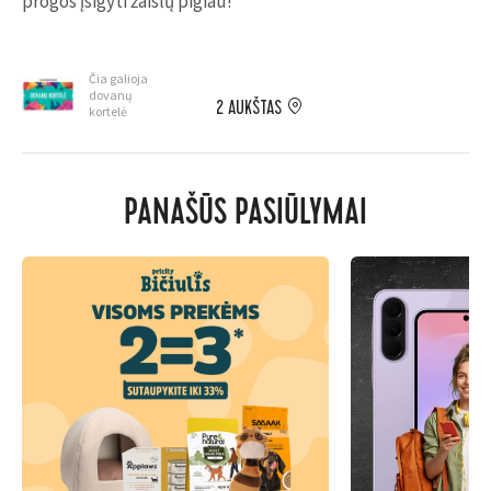
progos įsigyti žaislų pigiau!
Čia galioja
dovanų
2 AUKŠTAS
kortelė
PANAŠŪS PASIŪLYMAI