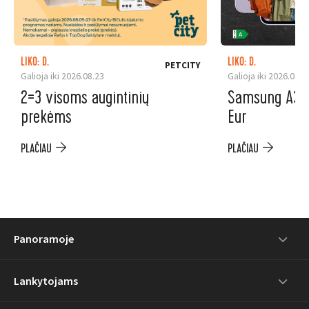
LIKO: D.
LIKO: D.
PETCITY
Galioja iki 2026.08.23
Galioja iki 2026.08.3
2=3 visoms augintinių
Samsung A37 5
prekėms
Eur
PLAČIAU
PLAČIAU
Panoramoje
Lankytojams