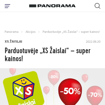
Panorama
Akcijos
Parduotuvėje „XS Žaislai“ – super kainos!
XS ŽAISLAI
2022.06.20
Parduotuvėje „XS Žaislai“ – super
kainos!