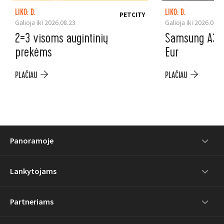
LIKO: D.
LIKO: D.
PETCITY
Galioja iki 2026.08.23
Galioja iki 2026.08.3
2=3 visoms augintinių
Samsung A37 5
prekėms
Eur
PLAČIAU
PLAČIAU
Panoramoje
Lankytojams
Partneriams