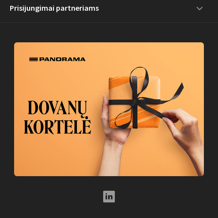
Prisijungimai partneriams
LinkedIn Social Link