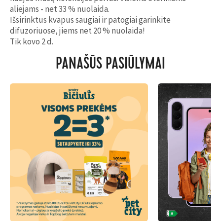
aliejams
- net 33 % nuolaida.
Išsirinktus kvapus saugiai ir patogiai garinkite
difuzoriuose
, jiems net 20 % nuolaida!
Tik kovo 2 d.
PANAŠŪS PASIŪLYMAI