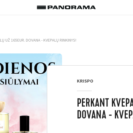
Ų UŽ 165EUR. DOVANA - KVEPALŲ RINKINYS!
KRISPO
PERKANT KVEPA
DOVANA - KVEP