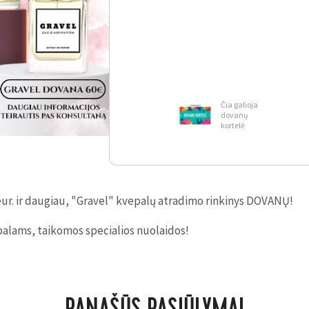
Čia galioja
dovanų
kortelė
ur. ir daugiau, "Gravel" kvepalų atradimo rinkinys DOVANŲ!
palams, taikomos specialios nuolaidos!