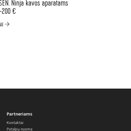
SEN. Ninja kavos aparatams
ELESEN. Nemokama
 –200 €
mėnesių „Electrol
Item
AU
PLAČIAU
Partneriams
Kontaktai
Patalpų nuoma