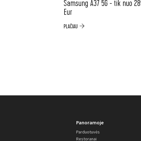
Samsung A37 5G - tik nuo 28
Eur
PLAČIAU
Panoramoje
Parduotuvės
Restoranai