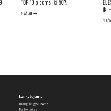
9
TOP 10 picoms iki 50%
ELE
iki
PLAČIAU
PLAČI
Lankytojams
Draugiški gyvūnams
Darbo laikas