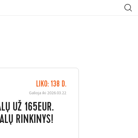
LIKO: 138 D.
Galioja iki 2026.03.22
LŲ UŽ 165EUR.
ALŲ RINKINYS!