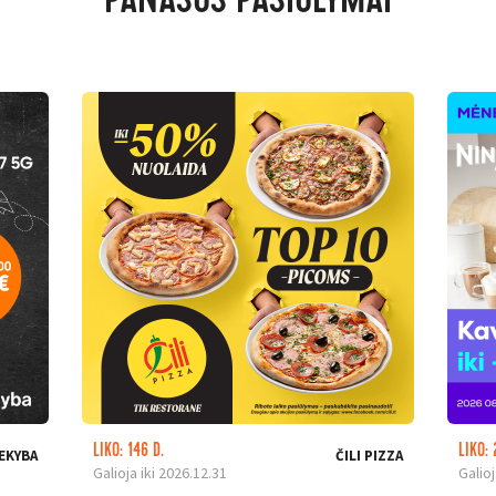
PANAŠŪS PASIŪLYMAI
LIKO: 146 D.
LIKO: 
EKYBA
ČILI PIZZA
Galioja iki 2026.12.31
Galioj