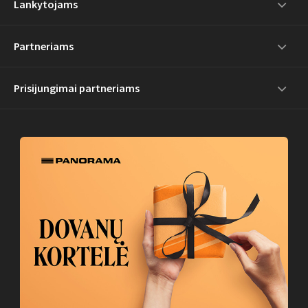
Lankytojams
Partneriams
Prisijungimai partneriams