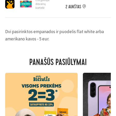
dovanų
2 AUKŠTAS
kortelė
Dvi pasirinktos empanados ir puodelis flat white arba
amerikano kavos - 5 eur.
PANAŠŪS PASIŪLYMAI