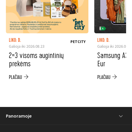
LIKO: D.
LIKO: D.
PETCITY
Galioja iki 2026.08.23
Galioja iki 2026.08.3
2=3 visoms augintinių
Samsung A37 5
prekėms
Eur
PLAČIAU
PLAČIAU
Panoramoje