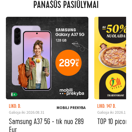
PANAŠŪS PASIŪLYMAI
LIKO: D.
LIKO: 147 D.
MOBILI PREKYBA
Galioja iki 2026.08.31
Galioja iki 2026.12.3
Samsung A37 5G - tik nuo 289
TOP 10 picoms
Eur