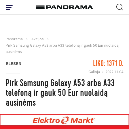
Panorama
Akcijos
Pirk Samsung Galaxy A53 arba A33 telefoną ir gauk 50 Eur nuolaidą
ausinėms
LIKO: 1371 D.
ELESEN
Galioja iki 2022.11.04
Pirk Samsung Galaxy A53 arba A33
telefoną ir gauk 50 Eur nuolaidą
ausinėms