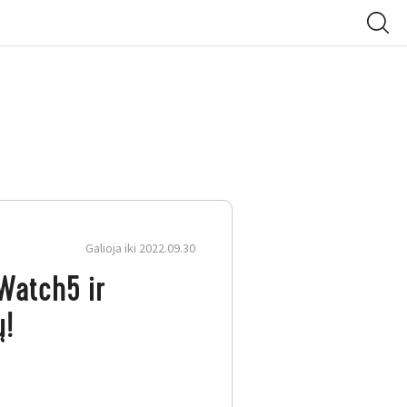
Galioja iki 2022.09.30
 Watch5 ir
ų!