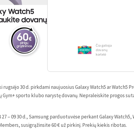
Čia galioja
dovanų
kortelė
 rugsėjo 30 d. pirkdami naujuosius Galaxy Watch5 ar Watch5 Pro
sių Gym+ sporto klubo narystę dovanų. Nepraleiskite progos s
08 27 – 09 30 d., Samsung parduotuvėse perkant Galaxy Watch5, 
mbers, susigrąžinsite 60 € už pirkinį. Prekių kiekis ribotas.