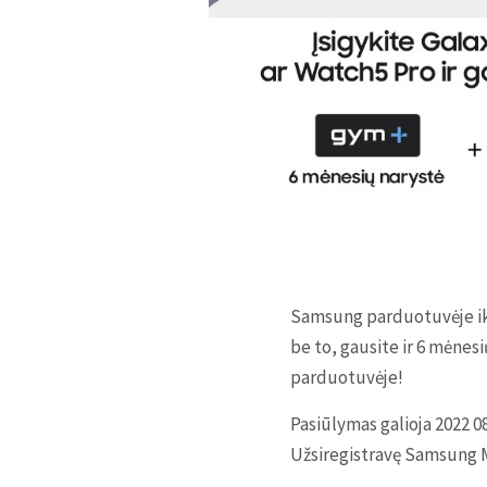
Samsung parduotuvėje iki
be to, gausite ir 6 mėne
parduotuvėje!
Pasiūlymas galioja 2022 
Užsiregistravę Samsung Me