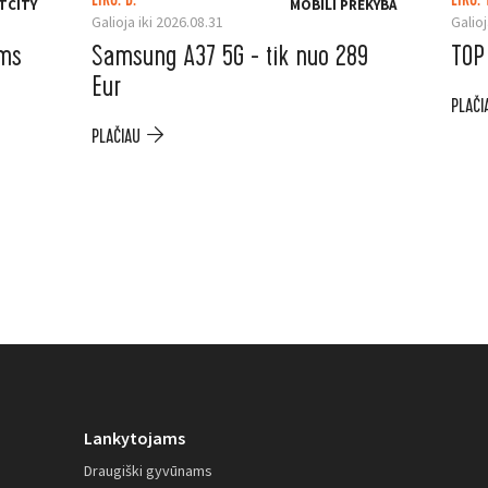
LIKO: D.
LIKO: 
TCITY
MOBILI PREKYBA
Galioja iki 2026.08.31
Galioj
ėms
Samsung A37 5G - tik nuo 289
TOP
Eur
PLAČI
PLAČIAU
Lankytojams
Draugiški gyvūnams