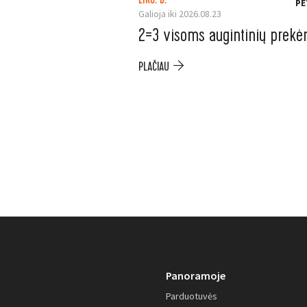
LIKO: D.
PE
Galioja iki 2026.08.23
2=3 visoms augintinių prek
PLAČIAU
Panoramoje
Parduotuvės