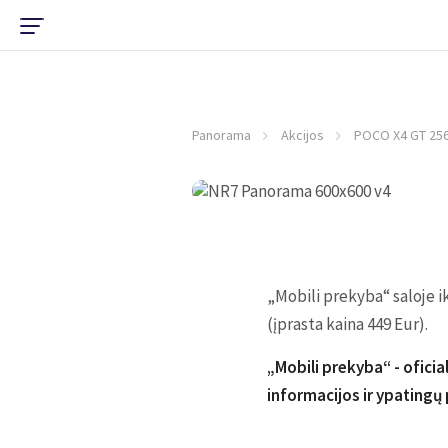
Panorama
Akcijos
POCO X4 GT 256G
„Mobili prekyba“ saloje ik
(įprasta kaina 449 Eur).
„Mobili prekyba“ - ofici
informacijos ir ypatingų