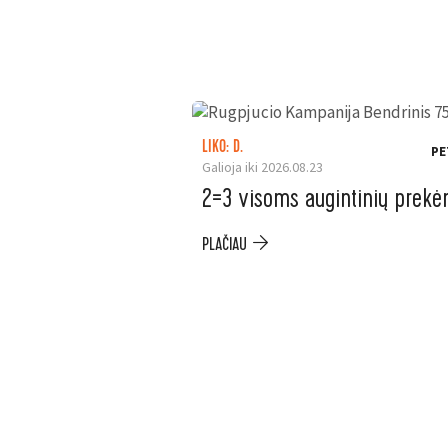
LIKO: D.
PE
Galioja iki 2026.08.23
2=3 visoms augintinių prek
PLAČIAU