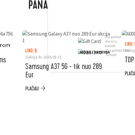
PANAŠŪS PASIŪLYMAI
Čia galioja
dovanų
LIKO: 
TCITY
kortelė
Galioj
Čia galioja B2B
LIKO: D.
MOBILI PREKYBA
kortelė
Galioja iki 2026.08.31
ėms
TOP
Samsung A37 5G - tik nuo 289
Eur
PLAČI
PLAČIAU