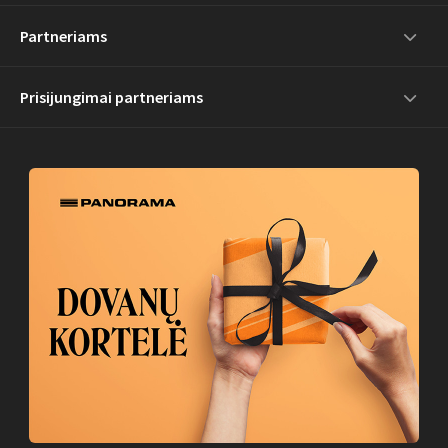
Partneriams
Prisijungimai partneriams