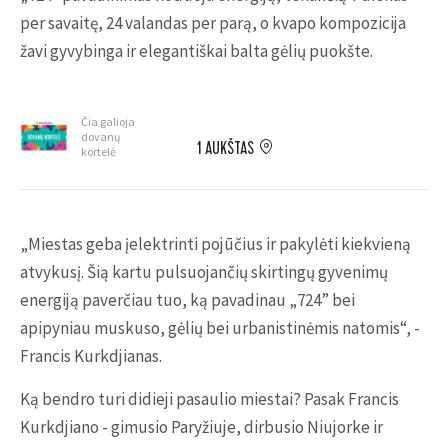
per savaitę, 24 valandas per parą, o kvapo kompozicija
žavi gyvybinga ir elegantiškai balta gėlių puokšte.
Čia galioja
dovanų
1 AUKŠTAS
kortelė
„Miestas geba įelektrinti pojūčius ir pakylėti kiekvieną
atvykusį. Šią kartu pulsuojančių skirtingų gyvenimų
energiją paverčiau tuo, ką pavadinau „724” bei
apipyniau muskuso, gėlių bei urbanistinėmis natomis“, -
Francis Kurkdjianas.
Ką bendro turi didieji pasaulio miestai? Pasak Francis
Kurkdjiano - gimusio Paryžiuje, dirbusio Niujorke ir