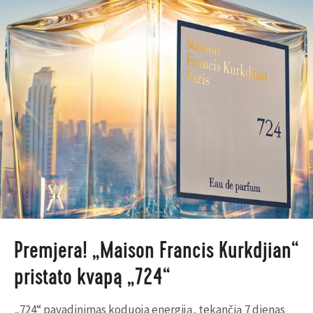
Premjera! „Maison Francis Kurkdjian“
pristato kvapą „724“
„724“ pavadinimas koduoja energiją, tekančią 7 dienas