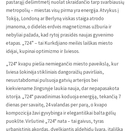
pastarąjį dešimtmetį nuolat skraidančio tarp svarbiausių
metropolių – miestas visų pirma yra energija. Atvykus į
Tokiją, Londoną ar Berlyną viskas staiga atrodo
įmanoma, o didelės erdvės magnetizmas užburia ir
nebyliai pažada, kad rytoj prasidės naujas gyvenimo
etapas. „724” – tai Kurkdjiano meilės laiškas miesto
idėjai, kupinai optimizmo ir šviesos.
„724“ kvapu piešia nemiegančio miesto paveikslą, kur
šviesa šokinėja stikliniais dangoraižių paviršiais,
nesustabdomai pulsuoja gatvių arterijos bei
kiekviename žingsnyje laukia nauja, dar nepapasakota
istorija. „724“ pavadinimas koduoja energiją, tekančią 7
dienas per savaitę, 24 valandas per parą, o kvapo
kompozicija žavi gyvybinga ir elegantiškai balta gėlių
puokšte. Viršutinė „724“ nata – tai gaivus, tyras
urbanistinis akordas, dvelkiantis aldehidų švara, itališka