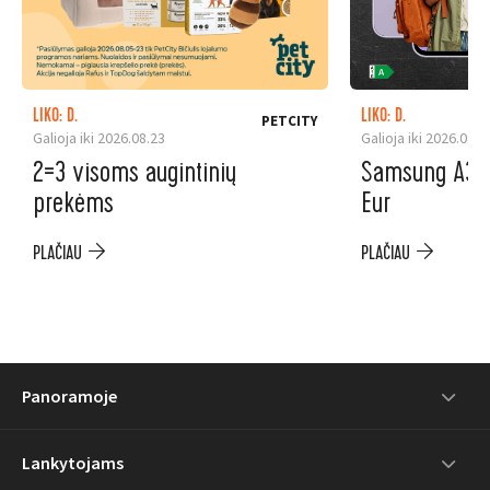
LIKO: D.
LIKO: D.
PETCITY
Galioja iki 2026.08.23
Galioja iki 2026.08.3
2=3 visoms augintinių
Samsung A37 5
prekėms
Eur
PLAČIAU
PLAČIAU
Panoramoje
Lankytojams