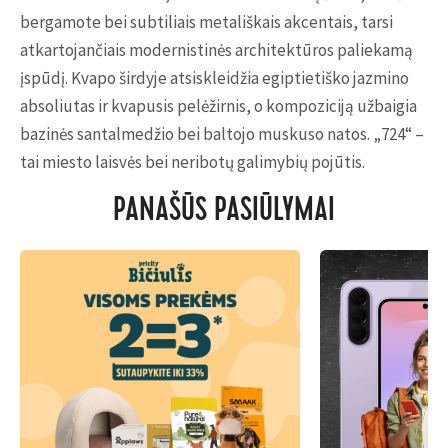
bergamote bei subtiliais metališkais akcentais, tarsi
atkartojančiais modernistinės architektūros paliekamą
įspūdį. Kvapo širdyje atsiskleidžia egiptietiško jazmino
absoliutas ir kvapusis pelėžirnis, o kompoziciją užbaigia
bazinės santalmedžio bei baltojo muskuso natos. „724“ –
tai miesto laisvės bei neribotų galimybių pojūtis.
PANAŠŪS PASIŪLYMAI