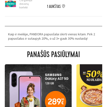
Čia galioja
dovanų
1 AUKŠTAS
kortelė
Kaip ir meilėje, PANDORA papuošalai skirti vienas kitam. Pirk 2
papuošalus ir sutaupyk 20%, o už 3+ gauk 30% nuolaidą!
PANAŠŪS PASIŪLYMAI