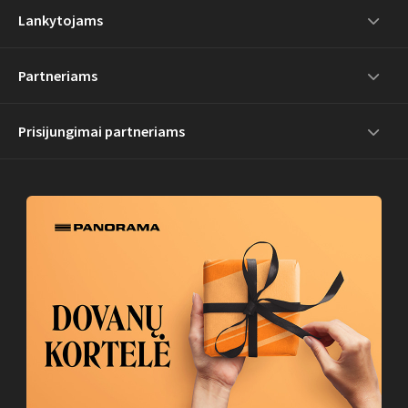
Lankytojams
Partneriams
Prisijungimai partneriams