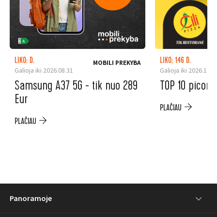
LIKO: D.
LIKO: 146 D.
MOBILI PREKYBA
Galioja iki 2026.08.31
Galioja iki 2026.12.3
Samsung A37 5G - tik nuo 289
TOP 10 picoms
Eur
PLAČIAU
PLAČIAU
Panoramoje