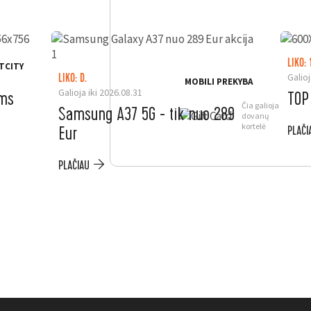
LIKO: 
TCITY
Galioj
LIKO: D.
MOBILI PREKYBA
Galioja iki 2026.08.31
ėms
TOP
Čia galioja
Samsung A37 5G - tik nuo 289
dovanų
kortelė
Eur
PLAČI
PLAČIAU