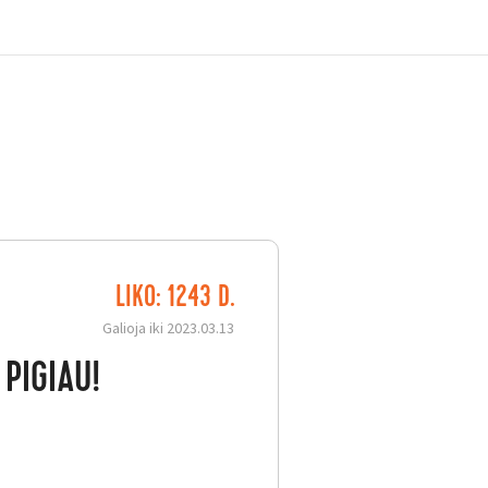
LIKO: 1243 D.
šių) - net 40% PIGIAU!
Galioja iki 2023.03.13
 PIGIAU!