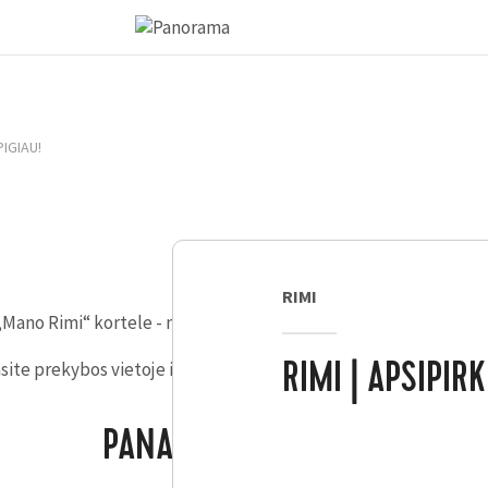
PIGIAU!
RIMI
Mano Rimi“ kortele - malta kava ir kavos pupelės PAULIG (12 rū
ite prekybos vietoje ir internetu www.rimi.lt/akcijos.
RIMI | APSIPIRK
PANAŠŪS PASIŪLYMAI