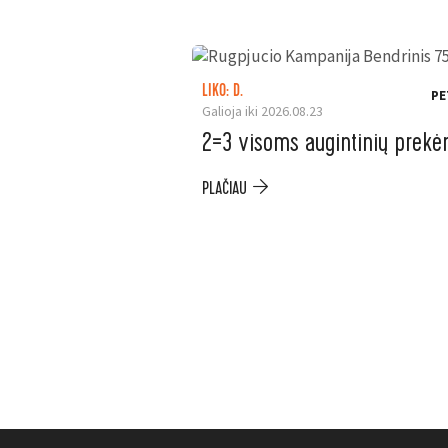
LIKO: D.
PE
Galioja iki 2026.08.23
2=3 visoms augintinių prek
PLAČIAU