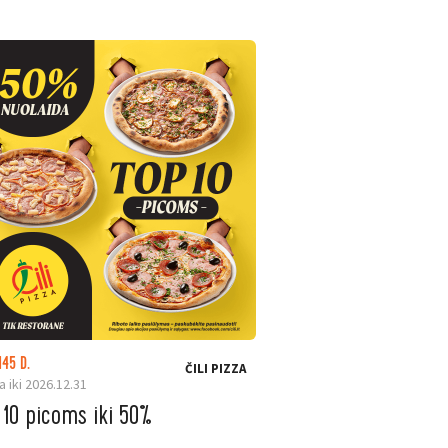
145 D.
LIKO: 23 D.
ČILI PIZZA
a iki 2026.12.31
Galioja iki 2026.08.31
 10 picoms iki 50%
ELESEN. Ninja ka
iki –200 €