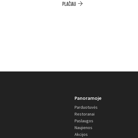
PLAČIAU
Panoramoje
Parduotuvės
Restoranai
Paslaugos
Naujienos
Akcijos