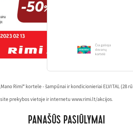
Čia galioja
dovanų
kortelė
Mano Rimi“ kortele - šampūnai ir kondicionieriai ELVITAL (28 rū
ite prekybos vietoje ir internetu www.rimi.lt/akcijos.
PANAŠŪS PASIŪLYMAI