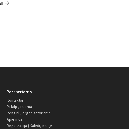
AU
PLAČIAU
Partneriams
Kontaktai
Patalpų nuoma
Renginių organizatoriams
Apie mus
Registracija į Kalėdų mugę