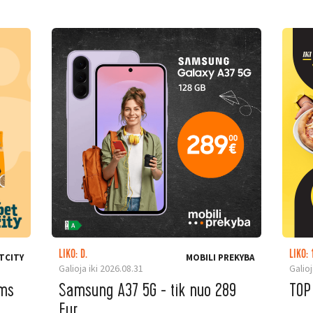
LIKO: D.
LIKO: 
TCITY
MOBILI PREKYBA
Galioja iki 2026.08.31
Galioj
ėms
Samsung A37 5G - tik nuo 289
TOP
Eur