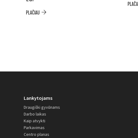
PLAČI
PLAČIAU
Lankytojams
Draugiški gyvūnams
Darbo laikas
Kaip atvykti
Parkavimas
Centro planas