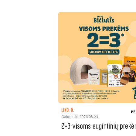
LIKO: D.
PE
Galioja iki 2026.08.23
2=3 visoms augintinių prek