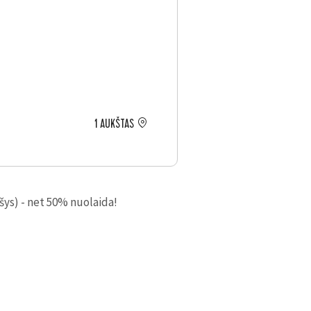
1 AUKŠTAS
šys) - net 50% nuolaida!