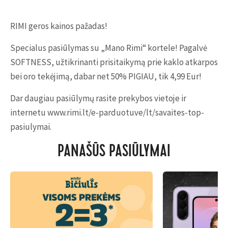
RIMI geros kainos pažadas!
Specialus pasiūlymas su „Mano Rimi“ kortele! Pagalvė
SOFTNESS, užtikrinanti prisitaikymą prie kaklo atkarpos
bei oro tekėjimą, dabar net 50% PIGIAU, tik 4,99 Eur!
Dar daugiau pasiūlymų rasite prekybos vietoje ir
internetu www.rimi.lt/e-parduotuve/lt/savaites-top-
pasiulymai.
PANAŠŪS PASIŪLYMAI