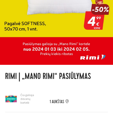
RIMI | „MANO RIMI“ PASIŪLYMAS
Čia galioja
dovanų
1 AUKŠTAS
kortelė