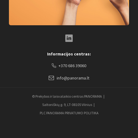
LinkedIn Social Link
Informacijos centras:
+370 686 39060
info@panorama.lt
© Prekybos ir laisvalaikio centras PANORAMA
Saltoniškių g. 9, LT-08105 Vilnius
PLC PANORAMA PRIVATUMO POLITIKA