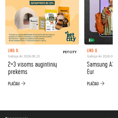
LIKO: D.
LIKO: D.
PETCITY
Galioja iki 2026.08.23
Galioja iki 2026.08.3
2=3 visoms augintinių
Samsung A37 5
prekėms
Eur
PLAČIAU
PLAČIAU