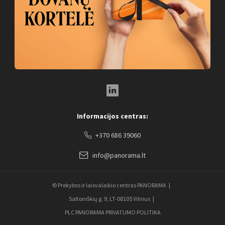
LinkedIn Social Link
Informacijos centras:
+370 686 39060
info@panorama.lt
© Prekybos ir laisvalaikio centras PANORAMA
Saltoniškių g. 9, LT-08105 Vilnius
PLC PANORAMA PRIVATUMO POLITIKA