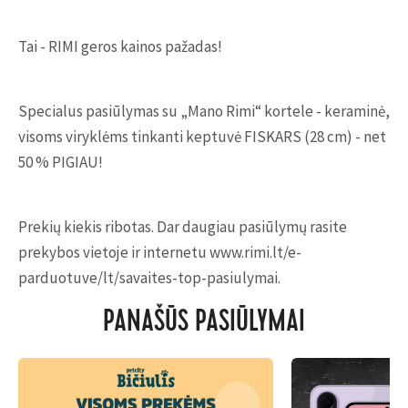
Tai - RIMI geros kainos pažadas!
Specialus pasiūlymas su „Mano Rimi“ kortele - keraminė,
visoms viryklėms tinkanti keptuvė FISKARS (28 cm) - net
50 % PIGIAU!
Prekių kiekis ribotas. Dar daugiau pasiūlymų rasite
prekybos vietoje ir internetu www.rimi.lt/e-
parduotuve/lt/savaites-top-pasiulymai.
PANAŠŪS PASIŪLYMAI