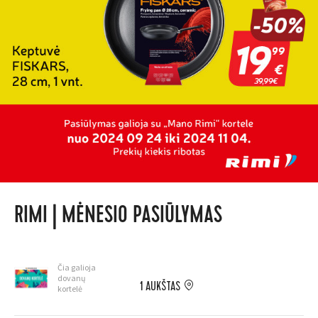
RIMI | MĖNESIO PASIŪLYMAS
Čia galioja
dovanų
1 AUKŠTAS
kortelė