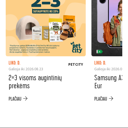
LIKO: D.
LIKO: D.
PETCITY
Galioja iki 2026.08.23
Galioja iki 2026.08.3
2=3 visoms augintinių
Samsung A37 5
prekėms
Eur
PLAČIAU
PLAČIAU