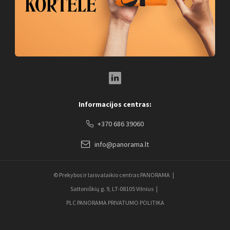
LinkedIn Social Link
Informacijos centras:
+370 686 39060
info@panorama.lt
© Prekybos ir laisvalaikio centras PANORAMA
Saltoniškių g. 9, LT-08105 Vilnius
PLC PANORAMA PRIVATUMO POLITIKA