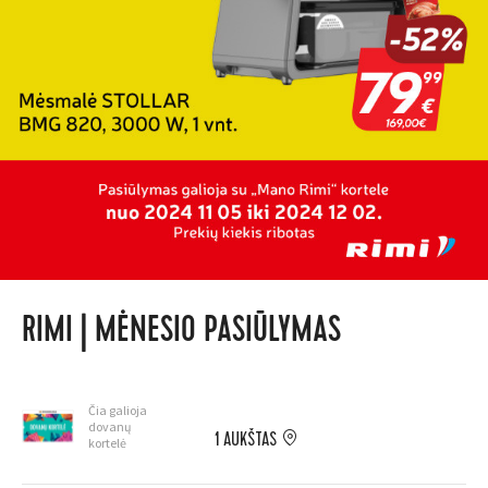
RIMI | MĖNESIO PASIŪLYMAS
Čia galioja
dovanų
1 AUKŠTAS
kortelė