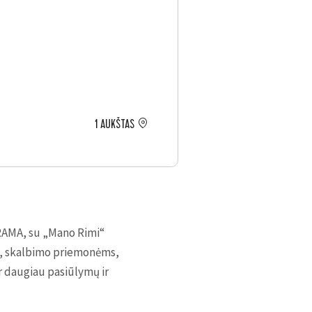
1 AUKŠTAS
ORAMA, su „Mano Rimi“
%, skalbimo priemonėms,
r daugiau pasiūlymų ir