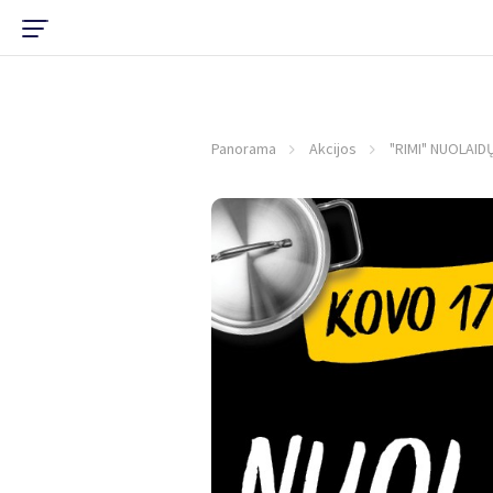
Panorama
Akcijos
"RIMI" NUOLAID