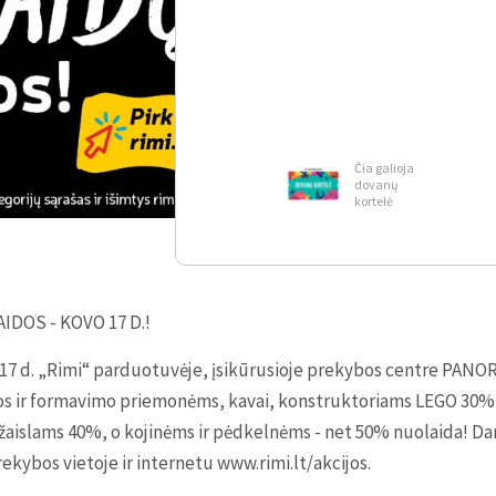
Čia galioja
dovanų
kortelė
DOS - KOVO 17 D.!
vo 17 d. „Rimi“ parduotuvėje, įsikūrusioje prekybos centre PAN
ūros ir formavimo priemonėms, kavai, konstruktoriams LEGO 30
žaislams 40%, o kojinėms ir pėdkelnėms - net 50% nuolaida! Da
rekybos vietoje ir internetu www.rimi.lt/akcijos.