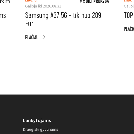
LIKO: D.
LIKO: 
TCITY
MOBILI PREKYBA
Galioja iki 2026.08.31
Galioj
ėms
Samsung A37 5G - tik nuo 289
TOP
Eur
PLAČI
PLAČIAU
Lankytojams
Draugiški gyvūnams