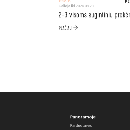
LIKO: D.
PE
Galioja iki 2026.08.23
2=3 visoms augintinių prek
PLAČIAU
Panoramoje
Parduotuvės