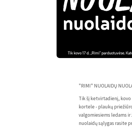
"RIMI" NUOLAIDŲ NUOLAI
Tik šį ketvirtadienį, ko
kortele - plaukų prieži
valgomiesiems ledams ir 
nuolaidų sąlygas rasite p