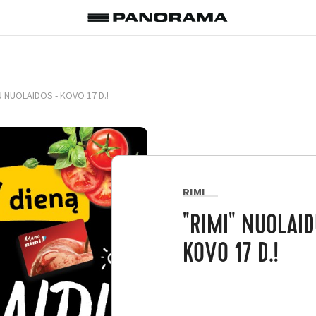
Ų NUOLAIDOS - KOVO 17 D.!
RIMI
"RIMI" NUOLAI
KOVO 17 D.!