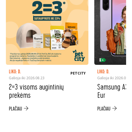
LIKO: D.
LIKO: D.
PETCITY
Galioja iki 2026.08.23
Galioja iki 2026.08.3
2=3 visoms augintinių
Samsung A37 5
prekėms
Eur
PLAČIAU
PLAČIAU