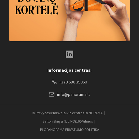
LinkedIn Social Link
Informacijos centras:
+370 686 39060
info@panorama.lt
© Prekybos ir laisvalaikio centras PANORAMA
Saltoniškių g. 9, LT-08105 Vilnius
PLC PANORAMA PRIVATUMO POLITIKA