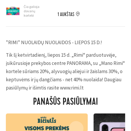
Čia galioja
dovanų
1 AUKŠTAS
kortelė
"RIMI" NUOLAIDŲ NUOLAIDOS - LIEPOS 15 D.!
Tik šį ketvirtadienį, liepos 15 d. „Rimi“ parduotuvėje,
įsikūrusioje prekybos centre PANORAMA, su „Mano Rimi“
kortele sūriams 20%, alyvuogių aliejui ir žaislams 30%, o
keptuvėms ir jų dangčiams - net 40% nuolaida! Daugiau
pasiūlymų ir išimtis rasite www.rimi.lt
PANAŠŪS PASIŪLYMAI