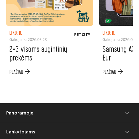
LIKO: D.
LIKO: D.
PETCITY
Galioja iki 2026.08.23
Galioja iki 2026.08.3
2=3 visoms augintinių
Samsung A37 5
prekėms
Eur
PLAČIAU
PLAČIAU
Panoramoje
Lankytojams