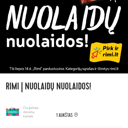
RIMI | NUOLAIDŲ NUOLAIDOS!
Čia galioja
dovanų
1 AUKŠTAS
kortelė