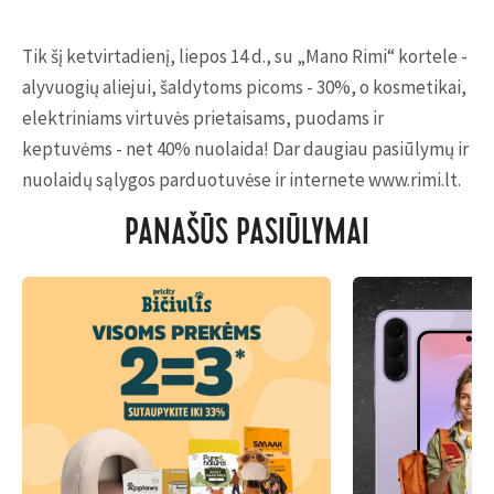
Tik šį ketvirtadienį, liepos 14 d., su „Mano Rimi“ kortele -
alyvuogių aliejui, šaldytoms picoms - 30%, o kosmetikai,
elektriniams virtuvės prietaisams, puodams ir
keptuvėms - net 40% nuolaida! Dar daugiau pasiūlymų ir
nuolaidų sąlygos parduotuvėse ir internete www.rimi.lt.
PANAŠŪS PASIŪLYMAI