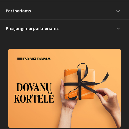
Partneriams
Prisijungimai partneriams