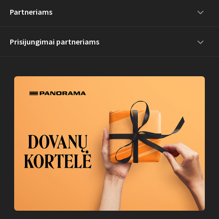
Partneriams
Prisijungimai partneriams