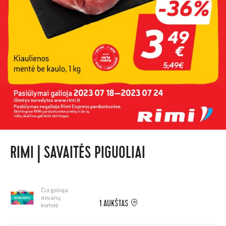
RIMI | SAVAITĖS PIGUOLIAI
Čia galioja
dovanų
1 AUKŠTAS
kortelė