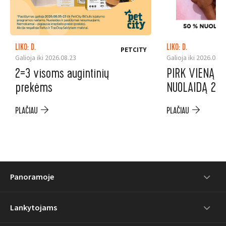
LIKO: D.
LIKO: D.
PETCITY
Galioja iki 2026.08.23
Galioja iki 2026.08.1
2=3 visoms augintinių
PIRK VIENĄ P
prekėms
NUOLAIDĄ 2-A
PLAČIAU
PLAČIAU
Panoramoje
Lankytojams