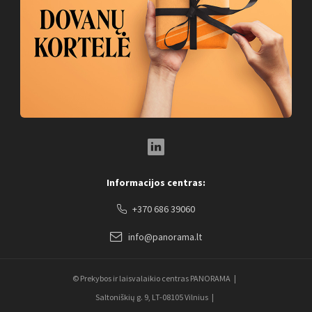
LinkedIn Social Link
Informacijos centras:
+370 686 39060
info@panorama.lt
© Prekybos ir laisvalaikio centras PANORAMA
Saltoniškių g. 9, LT-08105 Vilnius