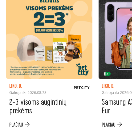
LIKO: D.
LIKO: D.
PETCITY
Galioja iki 2026.08.23
Galioja iki 2026.08.3
2=3 visoms augintinių
Samsung A37 5
prekėms
Eur
PLAČIAU
PLAČIAU