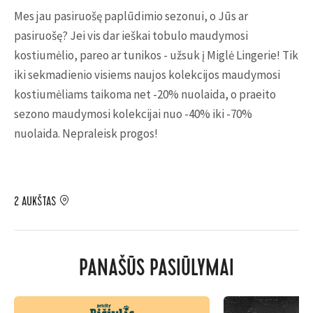
Mes jau pasiruošę paplūdimio sezonui, o Jūs ar
pasiruošę? Jei vis dar ieškai tobulo maudymosi
kostiumėlio, pareo ar tunikos - užsuk į Miglė Lingerie! Tik
iki sekmadienio visiems naujos kolekcijos maudymosi
kostiumėliams taikoma net -20% nuolaida, o praeito
sezono maudymosi kolekcijai nuo -40% iki -70%
nuolaida. Nepraleisk progos!
2 AUKŠTAS
PANAŠŪS PASIŪLYMAI