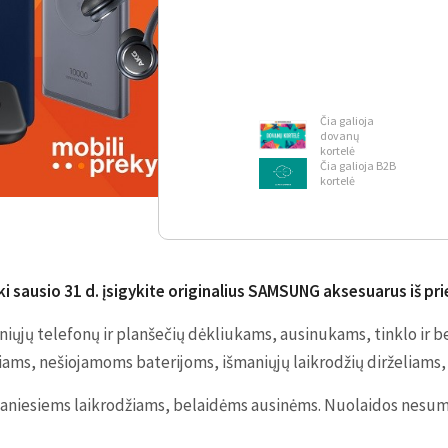
Čia galioja
dovanų
kortelė
Čia galioja B2B
kortelė
iki sausio 31 d. įsigykite originalius SAMSUNG aksesuarus iš p
ųjų telefonų ir planšečių dėkliukams, ausinukams, tinklo ir be
ams, nešiojamoms baterijoms, išmaniųjų laikrodžių dirželiams, 
aniesiems laikrodžiams, belaidėms ausinėms. Nuolaidos nesu