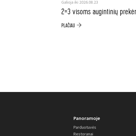
Galioja iki 2026.08.23
2=3 visoms augintinių prek
PLAČIAU
Panoramoje
Parduotuvės
Restoranai