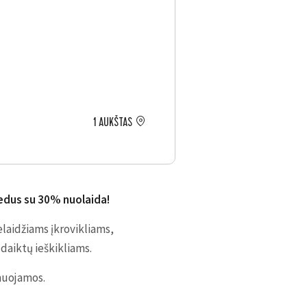
1 AUKŠTAS
riedus su 30% nuolaida!
laidžiams įkrovikliams,
daiktų ieškikliams.
muojamos.