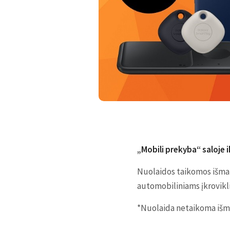
„Mobili prekyba“ saloje 
Nuolaidos taikomos išmani
automobiliniams įkrovikli
*Nuolaida netaikoma išm