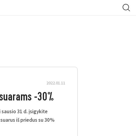
2022.01.11
suarams -30%
 sausio 31 d. įsigykite
suarus iš priedus su 30%