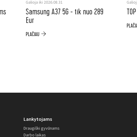
Galioja iki 2026.08.31
Galioj
ėms
Samsung A37 5G - tik nuo 289
TOP
Eur
PLAČI
PLAČIAU
Lankytojams
Draugiški gyvūnams
Darbo laikas