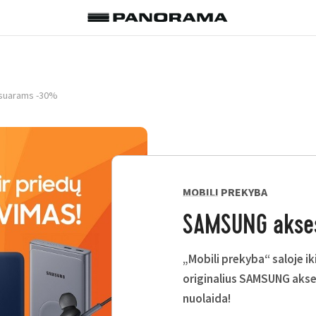
suarams -30%
MOBILI PREKYBA
SAMSUNG akse
„Mobili prekyba“ saloje iki
originalius SAMSUNG akse
nuolaida!