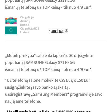
populiarųjį SAMSUNG Galaxy S21 FE 5G
išmanųjį telefoną už TOP kainą - tik nuo 479 Eur*.
Čia galioja
dovanų
kortelė
Čia galioja B2B
1 AUKŠTAS
kortelė
„Mobili prekyba“ saloje iki lapkričio 30 d. įsigykite
populiarųjį SAMSUNG Galaxy S21 FE 5G
išmanųjį telefoną už TOP kainą - tik nuo 479 Eur*.
*Už telefoną salone mokėkite 629 Eur, o 150 Eur
susigrąžinkite į savo banko sąskaitą,
užsiregistravę „Samsung Members“ programėlėje savo
naujajame telefone.