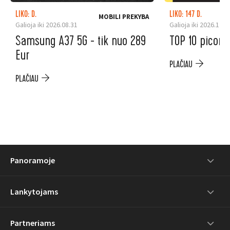
LIKO: D.
LIKO: 147 D.
MOBILI PREKYBA
Galioja iki 2026.08.31
Galioja iki 2026.12.3
Samsung A37 5G - tik nuo 289
TOP 10 picoms
Eur
PLAČIAU
PLAČIAU
Panoramoje
Lankytojams
Partneriams