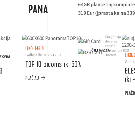
64GB planšetinį kompiuterį
PANAŠŪS PASIŪLYMAI
319 Eur (įprasta kaina 339
Čia galioja
dovanų
kortelė
LIKO: 146 D.
ČILI PIZZA
Čia galioja B2B
Galioja iki 2026.12.31
kortelė
LIKO: 
EKYBA
Galioj
TOP 10 picoms iki 50%
9
ELE
iki
PLAČIAU
PLAČI