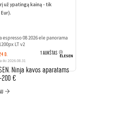
 už ypatingą kainą - tik
 Eur).
1 AUKŠTAS
24 D.
LIKO: 24 D.
ELESEN
a iki 2026.08.31
Galioja iki 2026.08.31
SEN. Ninja kavos aparatams
ELESEN. Nemokama
 –200 €
mėnesių „Electrol
Item
AU
PLAČIAU