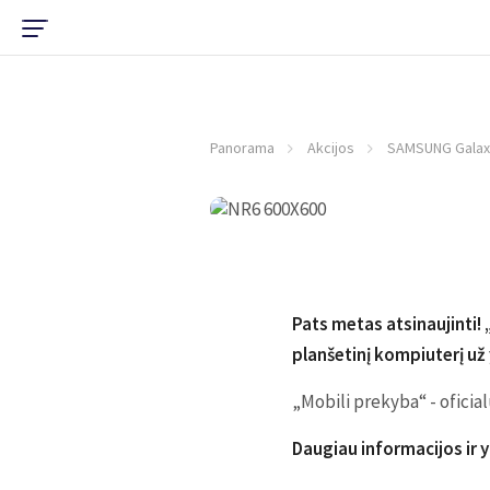
Panorama
Akcijos
SAMSUNG Galaxy 
Pats metas atsinaujinti!
planšetinį kompiuterį už 
„Mobili prekyba“ - ofici
Daugiau informacijos ir 