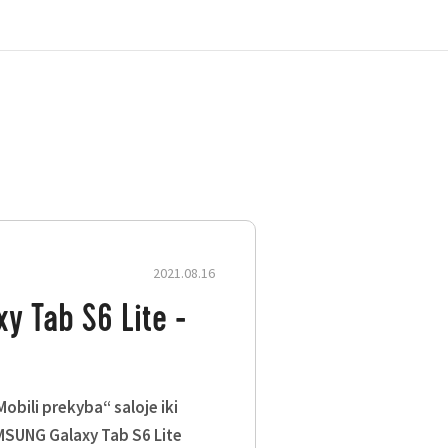
2021.08.16
alaxy Tab S6 Lite 64GB
 Tab S6 Lite -
rantija.
Mobili prekyba“ saloje iki
AMSUNG Galaxy Tab S6 Lite