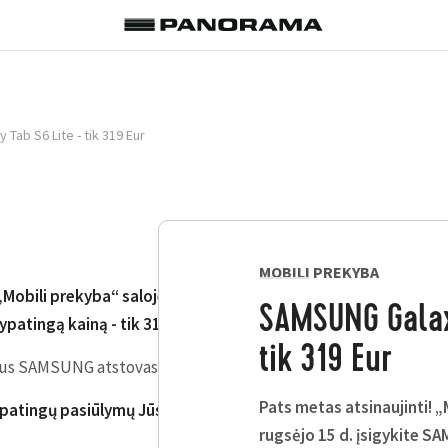
Tab S6 Lite - tik 319 Eur
MOBILI PREKYBA
 „Mobili prekyba“ saloje iki rugsėjo 15 d. įsigykite SAMSUNG G
SAMSUNG Galaxy
ypatingą kainą - tik 319 Eur (įprasta kaina 339 Eur).
tik 319 Eur
alus SAMSUNG atstovas Lietuvoje. Prekėms suteikiama 24 mėn. ga
Pats metas atsinaujinti! „
ypatingų pasiūlymų Jūsų laukia „Mobili prekyba“ saloje.
rugsėjo 15 d. įsigykite S