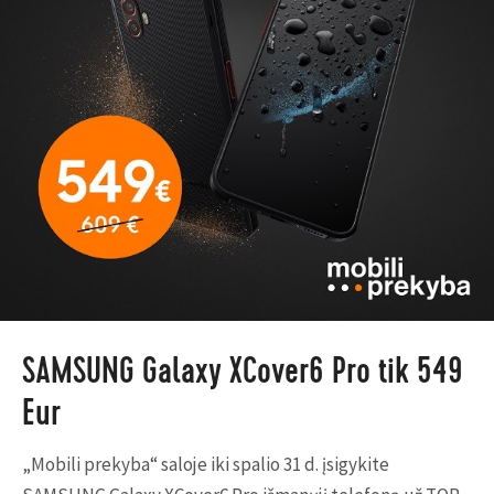
SAMSUNG Galaxy XCover6 Pro tik 549
Eur
„Mobili prekyba“ saloje iki spalio 31 d. įsigykite