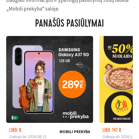
Daugiau informacijos ir ypatingų pasiūlymų Jūsų laukia
„Mobili prekyba“ saloje.
PANAŠŪS PASIŪLYMAI
LIKO: D.
LIKO: 147 D.
MOBILI PREKYBA
Galioja iki 2026.08.31
Galioja iki 2026.12.3