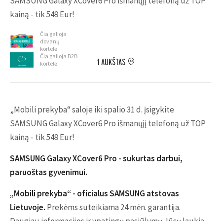
SAMSUNG Galaxy XCover6 Pro išmanųjį telefoną už TOP
kainą - tik 549 Eur!
Čia galioja
dovanų
kortelė
Čia galioja B2B
1 AUKŠTAS
kortelė
„Mobili prekyba“ saloje iki spalio 31 d. įsigykite
SAMSUNG Galaxy XCover6 Pro išmanųjį telefoną už TOP
kainą - tik 549 Eur!
SAMSUNG Galaxy XCover6 Pro - sukurtas darbui,
paruoštas gyvenimui.
„Mobili prekyba“ - oficialus SAMSUNG atstovas
Lietuvoje.
Prekėms suteikiama 24 mėn. garantija.