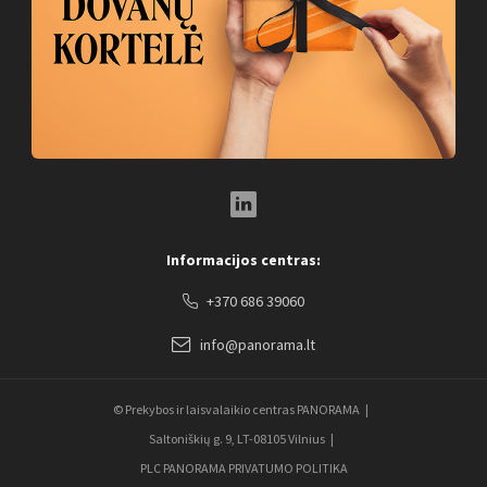
LinkedIn Social Link
Informacijos centras:
+370 686 39060
info@panorama.lt
© Prekybos ir laisvalaikio centras PANORAMA
Saltoniškių g. 9, LT-08105 Vilnius
PLC PANORAMA PRIVATUMO POLITIKA