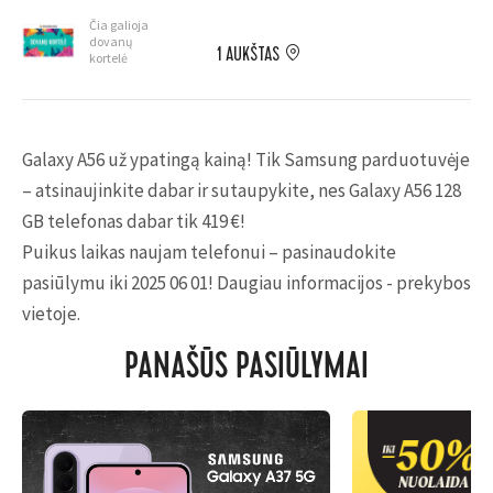
Čia galioja
dovanų
1 AUKŠTAS
kortelė
Galaxy A56 už ypatingą kainą! Tik Samsung parduotuvėje
– atsinaujinkite dabar ir sutaupykite, nes Galaxy A56 128
GB telefonas dabar tik 419 €!
Puikus laikas naujam telefonui – pasinaudokite
pasiūlymu iki 2025 06 01! Daugiau informacijos - prekybos
vietoje.
PANAŠŪS PASIŪLYMAI