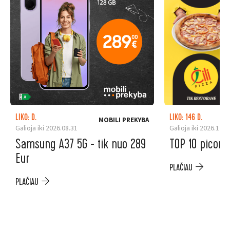
LIKO: D.
LIKO: 146 D.
MOBILI PREKYBA
Galioja iki 2026.08.31
Galioja iki 2026.12.3
Samsung A37 5G - tik nuo 289
TOP 10 picoms
Eur
PLAČIAU
PLAČIAU