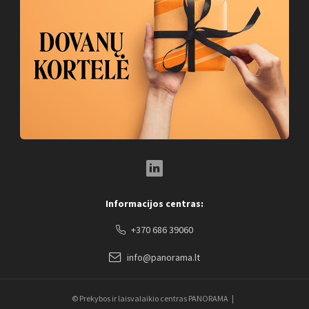
LinkedIn Social Link
Informacijos centras:
+370 686 39060
info@panorama.lt
© Prekybos ir laisvalaikio centras PANORAMA