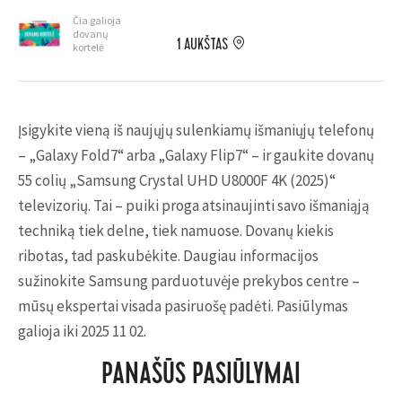
Čia galioja
dovanų
1 AUKŠTAS
kortelė
Įsigykite vieną iš naujųjų sulenkiamų išmaniųjų telefonų
– „Galaxy Fold7“ arba „Galaxy Flip7“ – ir gaukite dovanų
55 colių „Samsung Crystal UHD U8000F 4K (2025)“
televizorių. Tai – puiki proga atsinaujinti savo išmaniąją
techniką tiek delne, tiek namuose. Dovanų kiekis
ribotas, tad paskubėkite. Daugiau informacijos
sužinokite Samsung parduotuvėje prekybos centre –
mūsų ekspertai visada pasiruošę padėti. Pasiūlymas
galioja iki 2025 11 02.
PANAŠŪS PASIŪLYMAI