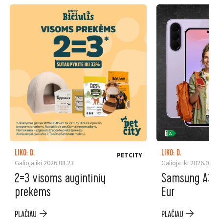
LIKO: D.
LIKO: D.
PETCITY
Galioja iki 2026.08.23
Galioja iki 2026.08.3
2=3 visoms augintinių
Samsung A37 5
prekėms
Eur
PLAČIAU
PLAČIAU