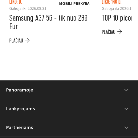
LIKO: D.
LIKO: 146 D.
MOBILI PREKYBA
Galioja iki 2026.08.31
Galioja iki 2026.12.3
Samsung A37 5G - tik nuo 289
TOP 10 picoms
Eur
PLAČIAU
PLAČIAU
Panoramoje
Lankytojams
Partneriams