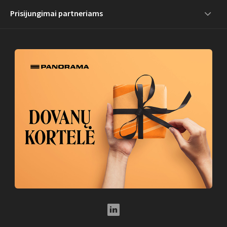
Prisijungimai partneriams
LinkedIn Social Link