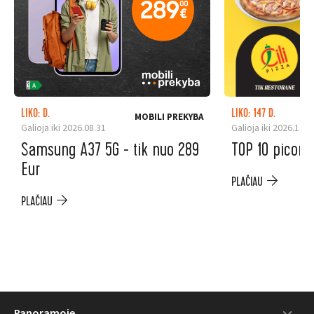
LIKO: D.
LIKO: 147 D.
MOBILI PREKYBA
Galioja iki 2026.08.31
Galioja iki 2026.12.3
Samsung A37 5G - tik nuo 289
TOP 10 picoms
Eur
PLAČIAU
PLAČIAU
Panoramoje