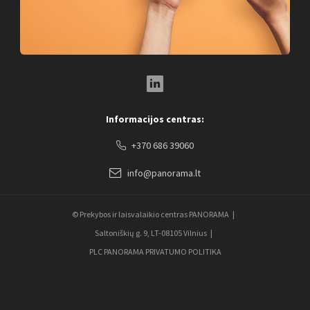
LinkedIn Social Link
Informacijos centras:
+370 686 39060
info@panorama.lt
© Prekybos ir laisvalaikio centras PANORAMA
Saltoniškių g. 9, LT-08105 Vilnius
PLC PANORAMA PRIVATUMO POLITIKA