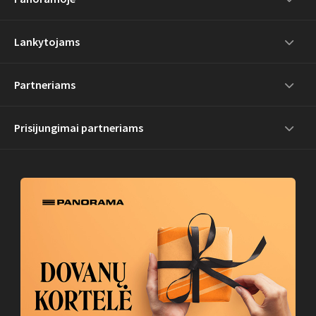
Lankytojams
Partneriams
Prisijungimai partneriams