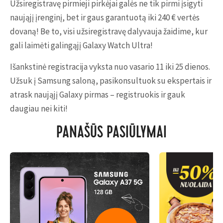
Užsiregistravę pirmieji pirkėjai galės ne tik pirmi įsigyti
naująjį įrenginį, bet ir gaus garantuotą iki 240 € vertės
dovaną! Be to, visi užsiregistravę dalyvauja žaidime, kur
gali laimėti galingąjį Galaxy Watch Ultra!
Išankstinė registracija vyksta nuo vasario 11 iki 25 dienos.
Užsuk į Samsung saloną, pasikonsultuok su ekspertais ir
atrask naująjį Galaxy pirmas – registruokis ir gauk
daugiau nei kiti!
PANAŠŪS PASIŪLYMAI