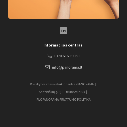
LinkedIn Social Link
Informacijos centras:
+370 686 39060
info@panorama.lt
© Prekybos ir laisvalaikio centras PANORAMA
Saltoniškių g. 9, LT-08105 Vilnius
PLC PANORAMA PRIVATUMO POLITIKA