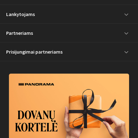
Lankytojams
Partneriams
Prisijungimai partneriams