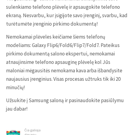
sulenkiamo telefono plėvelę ir apsaugokite telefono
ekraną. Nesvarbu, kur įsigijote savo įrenginį, svarbu, kad
turėtumėte įrenginio pirkimo dokumentą!
Nemokamai plėveles keičiame šiems telefonų
modeliams: Galaxy Flip6/Fold6/Flip7/Fold7. Pateikus
pirkimo dokumentą salono ekspertui, nemokamai
atnaujinsime telefono apsauginę plėvelę kol Jūs
maloniai mėgausitės nemokama kava arba išbandysite
naujausius įrenginius. Visas procesas užtruks tik iki 20
minučių!
Užsukite į Samsung saloną ir pasinaudokite pasiūlymu
jau dabar!
Čia galioja
dovanų