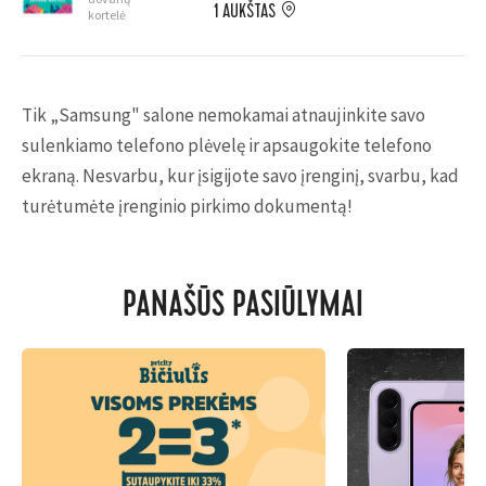
1 AUKŠTAS
kortelė
Tik „Samsung" salone nemokamai atnaujinkite savo
sulenkiamo telefono plėvelę ir apsaugokite telefono
ekraną. Nesvarbu, kur įsigijote savo įrenginį, svarbu, kad
turėtumėte įrenginio pirkimo dokumentą!
PANAŠŪS PASIŪLYMAI