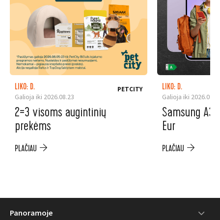
LIKO: D.
LIKO: D.
PETCITY
Galioja iki 2026.08.23
Galioja iki 2026.08.3
2=3 visoms augintinių
Samsung A37 5
prekėms
Eur
PLAČIAU
PLAČIAU
Panoramoje