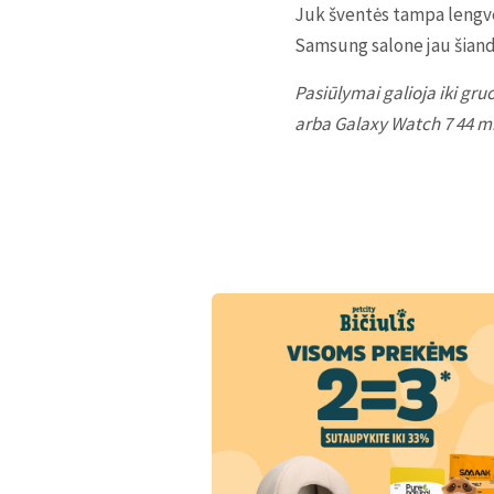
Juk šventės tampa lengves
Samsung salone jau šiand
Pasiūlymai galioja iki gru
arba Galaxy Watch 7 44 mm