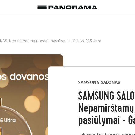
S. Nepamirštamų dovanų pasiūlymai - Galaxy S25 Ultra
SAMSUNG SALONAS
SAMSUNG SALO
Nepamirštamų
pasiūlymai - G
Juk šventės tampa lengves