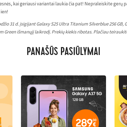
nės, kai geriausi variantai laukia čia pat! Nepraleiskite gerų 
ien!
odžio 31 d. įsigijant Galaxy S25 Ultra Titanium Silverblue 256 GB,
 Green išmanųjį laikrodį. Prekių kiekis ribotas. Plačiau teirauki
PANAŠŪS PASIŪLYMAI