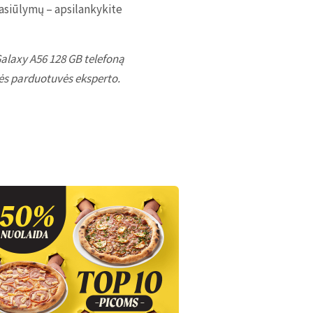
pasiūlymų – apsilankykite
 Galaxy A56 128 GB telefoną
tės parduotuvės eksperto.