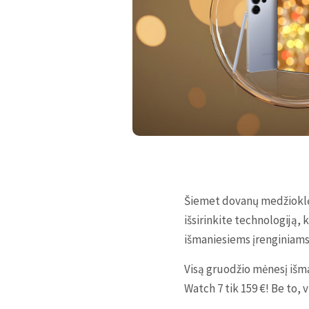
Šiemet dovanų medžioklė g
išsirinkite technologiją, 
išmaniesiems įrenginiams
Visą gruodžio mėnesį išma
Watch 7 tik 159 €! Be to,