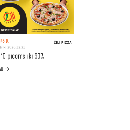
145 D.
LIKO: 23 D.
ČILI PIZZA
a iki 2026.12.31
Galioja iki 2026.08.31
 10 picoms iki 50%
ELESEN. Ninja ka
iki –200 €
AU
PLAČIAU