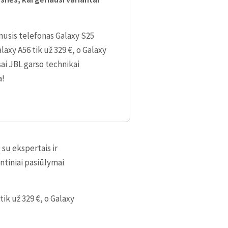
nusis telefonas Galaxy S25
laxy A56 tik už 329 €, o Galaxy
isai JBL garso technikai
a!
1 AUKŠTAS
su ekspertais ir
entiniai pasiūlymai
ik už 329 €, o Galaxy