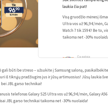
laukia čia pat!
Visą gruodžio mėnesį išma
Ultra vos už 96,9 €/mėn, Ga
Watch 7 tik 159 €! Be to, v
taikoma net -30% nuolaid
Čia galioja
dovanų
kortelė
ali būti be streso – užsukite į Samsung saloną, pasikalbėkite 
kuri iš tikrųjų pradžiugins jus ir jūsų artimuosius! Jūsų laukia šv
 bei JBL garso technikai!
nusis telefonas Galaxy S25 Ultra vos už 96,9 €/mėn, Galaxy A56 t
 visai JBL garso technikai taikoma net -30% nuolaida!