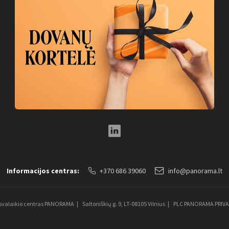
LinkedIn Social Link
Informacijos centras:
+370 686 39060
info@panorama.lt
aisvalaikio centras PANORAMA
Saltoniškių g. 9, LT-08105 Vilnius
PLC PANORAMA PRIV