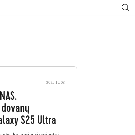
2025.12.03
NAS.
 dovanų
alaxy S25 Ultra
nės, kai geriausi variantai