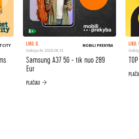
LIKO: D.
LIKO: 
TCITY
MOBILI PREKYBA
Galioja iki 2026.08.31
Galioj
ėms
Samsung A37 5G - tik nuo 289
TOP
Eur
PLAČI
PLAČIAU