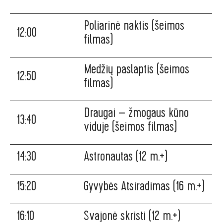
Poliarinė naktis (šeimos
12:00
filmas)
Medžių paslaptis (šeimos
12:50
filmas)
Draugai – žmogaus kūno
13:40
viduje (šeimos filmas)
14:30
Astronautas (12 m.+)
15:20
Gyvybės Atsiradimas (16 m.+)
16:10
Svajonė skristi (12 m.+)