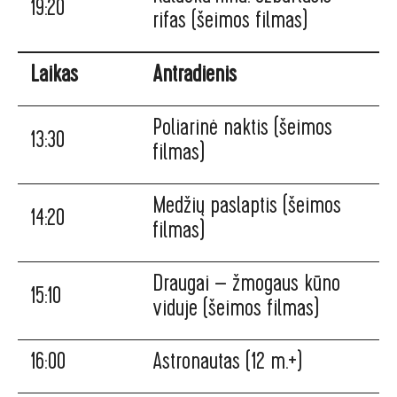
19:20
rifas (šeimos filmas)
Laikas
Antradienis
Poliarinė naktis (šeimos
13:30
filmas)
Medžių paslaptis (šeimos
14:20
filmas)
Draugai – žmogaus kūno
15:10
viduje (šeimos filmas)
16:00
Astronautas (12 m.+)