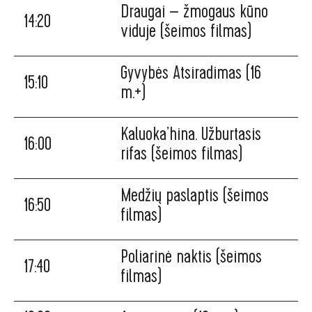
Draugai – žmogaus kūno
14:20
viduje (šeimos filmas)
Gyvybės Atsiradimas (16
15:10
m.+)
Kaluoka’hina. Užburtasis
16:00
rifas (šeimos filmas)
Medžių paslaptis (šeimos
16:50
filmas)
Poliarinė naktis (šeimos
17:40
filmas)