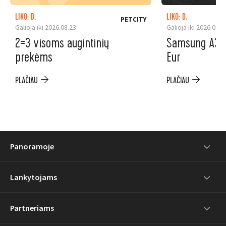
LIKO: D.
LIKO: D.
PETCITY
Galioja iki 2026.08.23
Galioja iki 2026.08.3
2=3 visoms augintinių
Samsung A37 5
prekėms
Eur
PLAČIAU
PLAČIAU
Panoramoje
Lankytojams
Partneriams