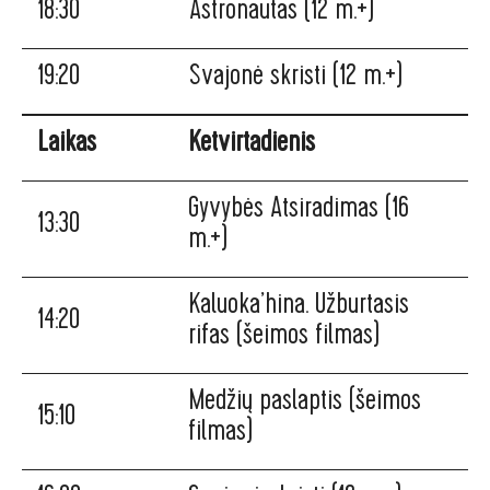
18:30
Astronautas (12 m.+)
19:20
Svajonė skristi (12 m.+)
Laikas
Ketvirtadienis
Gyvybės Atsiradimas (16
13:30
m.+)
Kaluoka’hina. Užburtasis
14:20
rifas (šeimos filmas)
Medžių paslaptis (šeimos
15:10
filmas)