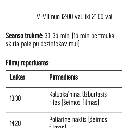
V-VII nuo 12:00 val. iki 21:00 val.
Seanso trukmė:
30-35 min. (15 min pertrauka
skirta patalpų dezinfekavimui).
Filmų repertuaras:
Laikas
Pirmadienis
Kaluoka’hina. Užburtasis
13:30
rifas (šeimos filmas)
Poliarinė naktis (šeimos
14:20
filmas)