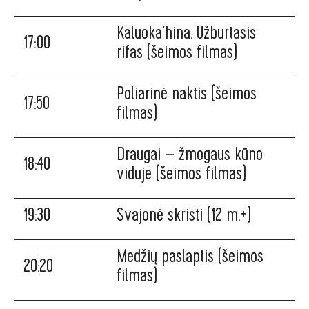
Kaluoka’hina. Užburtasis
17:00
rifas (šeimos filmas)
Poliarinė naktis (šeimos
17:50
filmas)
Draugai – žmogaus kūno
18:40
viduje (šeimos filmas)
19:30
Svajonė skristi (12 m.+)
Medžių paslaptis (šeimos
20:20
filmas)