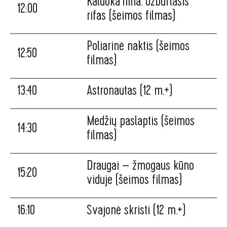
Kaluoka’hina. Užburtasis
12:00
rifas (šeimos filmas)
Poliarinė naktis (šeimos
12:50
filmas)
13:40
Astronautas (12 m.+)
Medžių paslaptis (šeimos
14:30
filmas)
Draugai – žmogaus kūno
15:20
viduje (šeimos filmas)
16:10
Svajonė skristi (12 m.+)