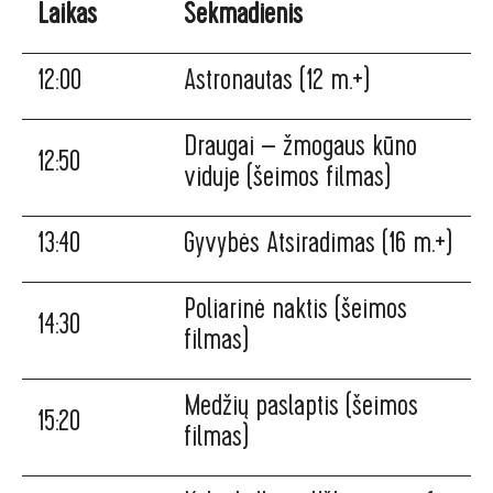
Laikas
Sekmadienis
12:00
Astronautas (12 m.+)
Draugai – žmogaus kūno
12:50
viduje (šeimos filmas)
13:40
Gyvybės Atsiradimas (16 m.+)
Poliarinė naktis (šeimos
14:30
filmas)
Medžių paslaptis (šeimos
15:20
filmas)