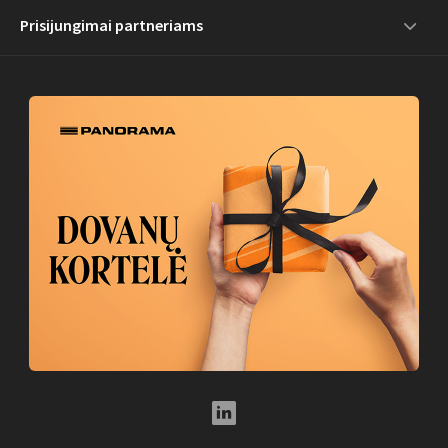
Prisijungimai partneriams
LinkedIn Social Link