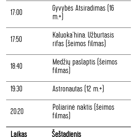
Gyvybės Atsiradimas (16
17:00
m.+)
Kaluoka’hina. Užburtasis
17:50
rifas (šeimos filmas)
Medžių paslaptis (šeimos
18:40
filmas)
19:30
Astronautas (12 m.+)
Poliarinė naktis (šeimos
20:20
filmas)
Laikas
Šeštadienis