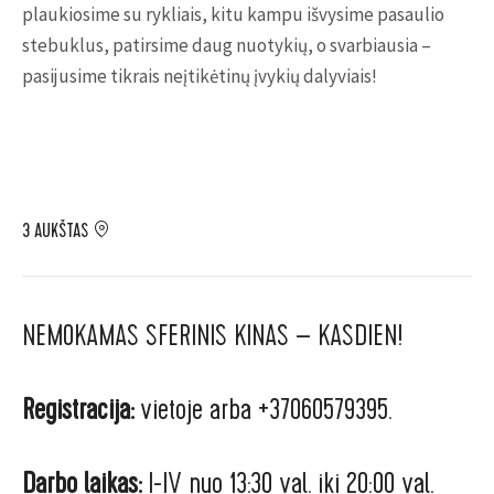
plaukiosime su rykliais, kitu kampu išvysime pasaulio
stebuklus, patirsime daug nuotykių, o svarbiausia –
pasijusime tikrais neįtikėtinų įvykių dalyviais!
3 AUKŠTAS
NEMOKAMAS SFERINIS KINAS – KASDIEN!
Registracija:
vietoje arba
+37060579395
.
Darbo laikas:
I-IV nuo 13:30 val. iki 20:00 val.