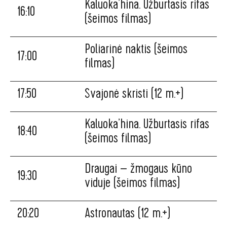
Kaluoka’hina. Užburtasis rifas
16:10
(šeimos filmas)
Poliarinė naktis (šeimos
17:00
filmas)
17:50
Svajonė skristi (12 m.+)
Kaluoka’hina. Užburtasis rifas
18:40
(šeimos filmas)
Draugai – žmogaus kūno
19:30
viduje (šeimos filmas)
20:20
Astronautas (12 m.+)