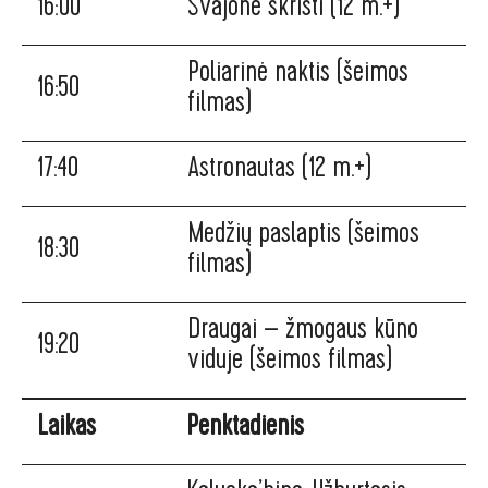
16:00
Svajonė skristi (12 m.+)
Poliarinė naktis (šeimos
16:50
filmas)
17:40
Astronautas (12 m.+)
Medžių paslaptis (šeimos
18:30
filmas)
Draugai – žmogaus kūno
19:20
viduje (šeimos filmas)
Laikas
Penktadienis