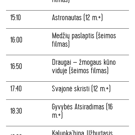
15:10
Astronautas (12 m.+)
Medžių paslaptis (šeimos
16:00
filmas)
Draugai – žmogaus kūno
16:50
viduje (šeimos filmas)
17:40
Svajonė skristi (12 m.+)
Gyvybės Atsiradimas (16
18:30
m.+)
Kaluoka’hina. Užburtasis