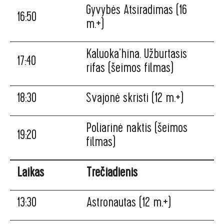
Gyvybės Atsiradimas (16
16:50
m.+)
Kaluoka’hina. Užburtasis
17:40
rifas (šeimos filmas)
18:30
Svajonė skristi (12 m.+)
Poliarinė naktis (šeimos
19:20
filmas)
Laikas
Trečiadienis
13:30
Astronautas (12 m.+)