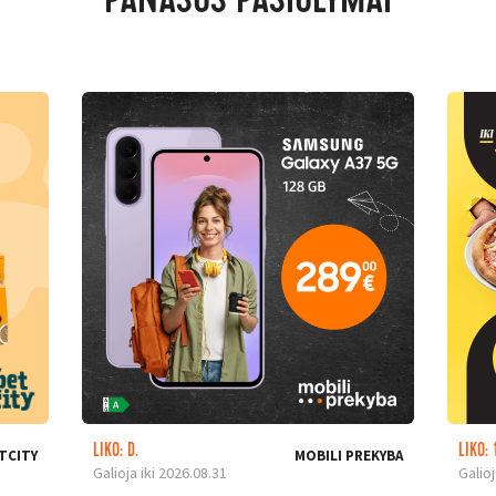
PANAŠŪS PASIŪLYMAI
LIKO: D.
LIKO: 
TCITY
MOBILI PREKYBA
Galioja iki 2026.08.31
Galioj