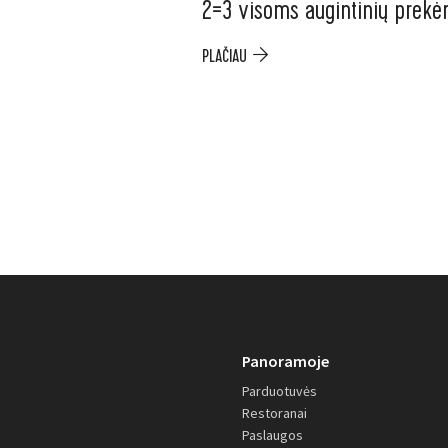
2=3 visoms augintinių prek
PLAČIAU
Panoramoje
Parduotuvės
Restoranai
Paslaugos