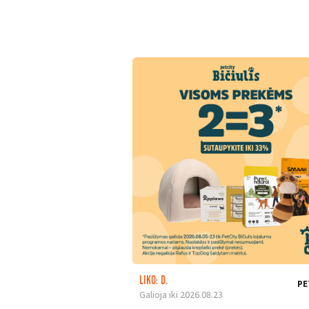
LIKO: D.
PE
Galioja iki 2026.08.23