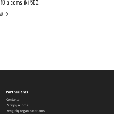
 10 picoms iki 50%
ELESEN. Ninja ka
iki –200 €
AU
PLAČIAU
Partneriams
Kontaktai
Patalpų nuoma
Renginių organizatoriams