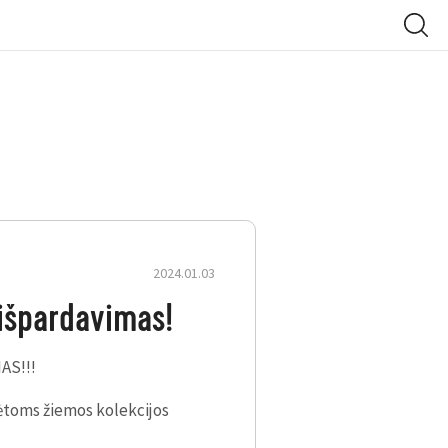
2024.01.03
išpardavimas!
AS!!!
ėtoms žiemos kolekcijos