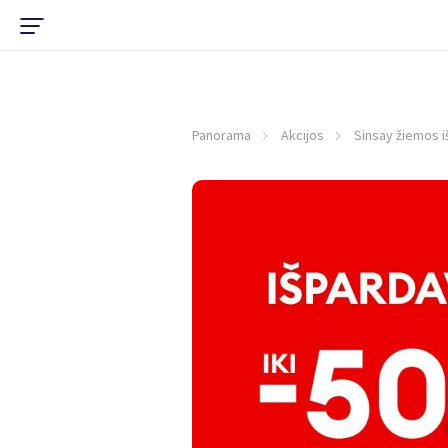
Panorama
Akcijos
Sinsay žiemos 