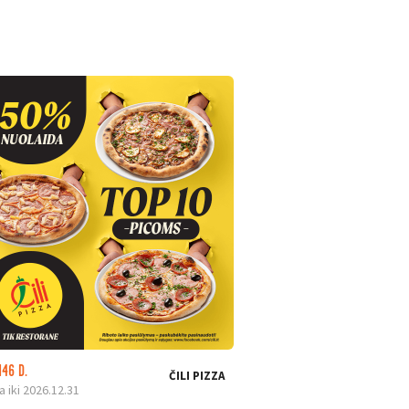
146 D.
LIKO: 24 D.
ČILI PIZZA
a iki 2026.12.31
Galioja iki 2026.08.31