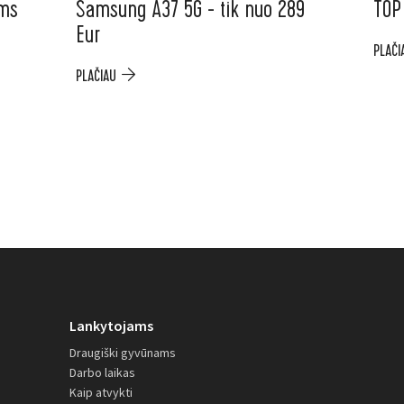
ėms
Samsung A37 5G - tik nuo 289
TOP
Eur
PLAČI
PLAČIAU
Lankytojams
Draugiški gyvūnams
Darbo laikas
Kaip atvykti