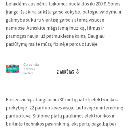
belaidėms ausinėms taikomos nuolaidos iki 200 €. Sonos
įranga išsiskiria aukšta garso kokybe, patogiu valdymu ir
galimybe sukurti vientisą garso sistemą visuose
namuose. Atraskite mėgstamą muziką, filmus ir
pramogas naujai už patrauklesnę kainą. Daugiau
pasiūlymų rasite mūsų fizinėje parduotuvėje.
Čia galioja
dovanų
2 AUKŠTAS
kortelė
Elesen vienija daugiau nei 30 metų patirtį elektronikos
prekyboje, 22 parduotuves visoje Lietuvoje ir internetinę
parduotuvę. Siūlome platų patikimos elektronikos ir
buitinės technikos pasirinkimą, ekspertų pagalbą bei