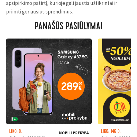
apsipirkimo patirtį, kurioje gali jaustis užtikrintai ir
priimti geriausius sprendimus.
PANAŠŪS PASIŪLYMAI
LIKO: D.
LIKO: 146 D.
MOBILI PREKYBA