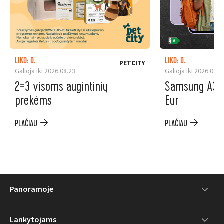
LIKO: D.
LIKO: D.
PETCITY
Galioja iki 2026.08.23
Galioja iki 2026.08.3
2=3 visoms augintinių
Samsung A37 5
prekėms
Eur
PLAČIAU
PLAČIAU
Panoramoje
Lankytojams