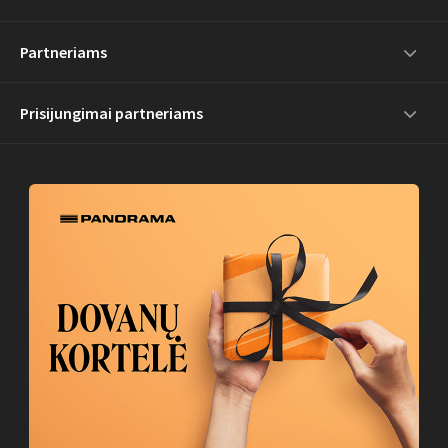
Partneriams
Prisijungimai partneriams