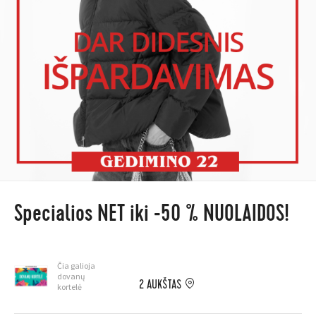
Specialios NET iki -50 % NUOLAIDOS!
Čia galioja
dovanų
2 AUKŠTAS
kortelė