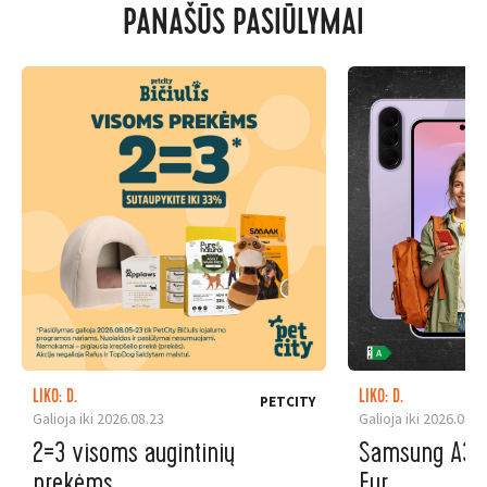
PANAŠŪS PASIŪLYMAI
LIKO: D.
LIKO: D.
PETCITY
Galioja iki 2026.08.23
Galioja iki 2026.08.3
2=3 visoms augintinių
Samsung A37 5
prekėms
Eur