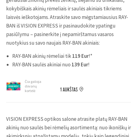
geriausiai žinomų prekės ženklų, siejamu su unikaliais,
kokybiškais akinių rėmeliais ir saulės akiniais tikriems
laisvės ieškotojams. Atraskite savo mėgstamiausius RAY-
BAN iš VISION EXPRESS ir pasinaudokite ypatingu
pasiūlymu – pasinerkite į nepamirštamus vasaros
nuotykius su savo naujais RAY-BAN akiniais:
RAY-BAN akinių rėmeliai tik
119 Eur
!
*
RAY-BAN saulės akiniai nuo
139 Eur
!
Čia galioja
dovanų
1 AUKŠTAS
kortelė
VISION EXPRESS optikos salone atrasite platų RAY-BAN
akinių nuo saulės bei rėmelių asortimentą: nuo ikoniškų ir
akimirksniu atpažįstamų modelių, tokių kaip legendiniai