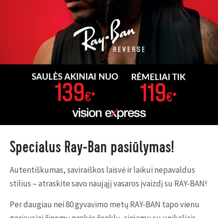
Specialus Ray-Ban pasiūlymas!
Autentiškumas, saviraiškos laisvė ir laikui nepavaldus
stilius – atraskite savo naująjį vasaros įvaizdį su RAY-BAN!
Per daugiau nei 80 gyvavimo metų RAY-BAN tapo vienu