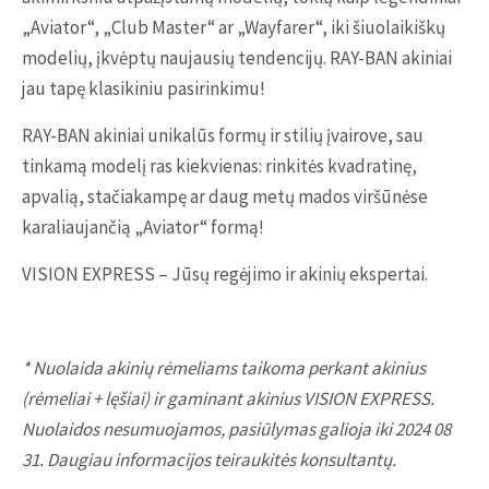
„Aviator“, „Club Master“ ar „Wayfarer“, iki šiuolaikiškų
modelių, įkvėptų naujausių tendencijų. RAY-BAN akiniai
jau tapę klasikiniu pasirinkimu!
RAY-BAN akiniai unikalūs formų ir stilių įvairove, sau
tinkamą modelį ras kiekvienas: rinkitės kvadratinę,
apvalią, stačiakampę ar daug metų mados viršūnėse
karaliaujančią „Aviator“ formą!
VISION EXPRESS – Jūsų regėjimo ir akinių ekspertai.
* Nuolaida akinių rėmeliams taikoma perkant akinius
(rėmeliai + lęšiai) ir gaminant akinius VISION EXPRESS.
Nuolaidos nesumuojamos, pasiūlymas galioja iki 2024 08
31. Daugiau informacijos teiraukitės konsultantų.