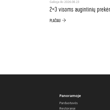
Galioja iki 2026.08.23
2=3 visoms augintinių prek
PLAČIAU
Panoramoje
Parduotuvės
Restoranai