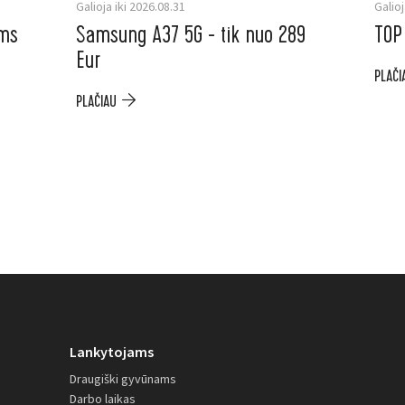
Galioja iki 2026.08.31
Galioj
ėms
Samsung A37 5G - tik nuo 289
TOP
Eur
PLAČI
PLAČIAU
Lankytojams
Draugiški gyvūnams
Darbo laikas