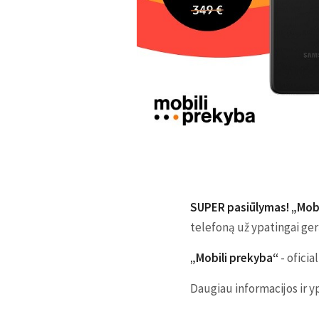
SUPER pasiūlymas! „Mobi
telefoną už ypatingai gerą
„Mobili prekyba“
- ofici
Daugiau informacijos ir y