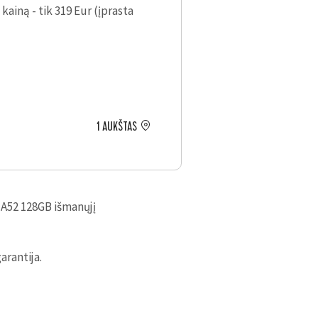
kainą - tik 319 Eur (įprasta
1 AUKŠTAS
 A52 128GB išmanųjį
arantija.