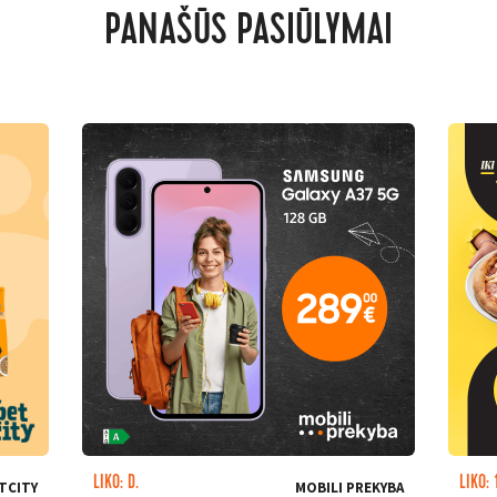
PANAŠŪS PASIŪLYMAI
LIKO: D.
LIKO: 
TCITY
MOBILI PREKYBA