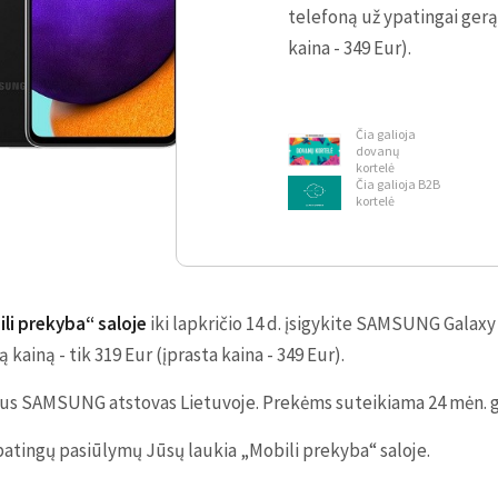
telefoną už ypatingai gerą 
kaina - 349 Eur).
Čia galioja
dovanų
kortelė
Čia galioja B2B
kortelė
li prekyba“ saloje
iki lapkričio 14 d. įsigykite SAMSUNG Galaxy
 kainą - tik 319 Eur (įprasta kaina - 349 Eur).
alus SAMSUNG atstovas Lietuvoje. Prekėms suteikiama 24 mėn. g
patingų pasiūlymų Jūsų laukia „Mobili prekyba“ saloje.