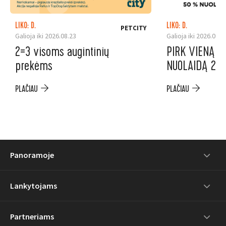
LIKO: D.
LIKO: D.
PETCITY
Galioja iki 2026.08.23
Galioja iki 2026.08.1
2=3 visoms augintinių
PIRK VIENĄ P
prekėms
NUOLAIDĄ 2-A
PLAČIAU
PLAČIAU
Panoramoje
Lankytojams
Partneriams