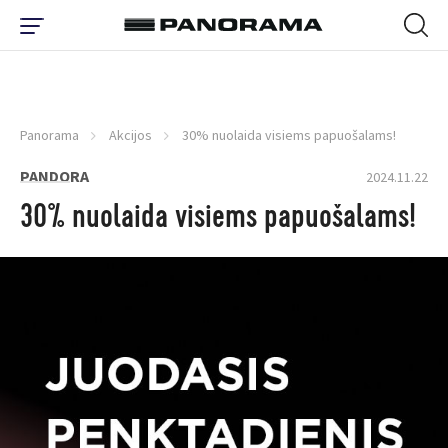
Panorama
Akcijos
30% nuolaida visiems papuošalams!
PANDORA
2024.11.22
30% nuolaida visiems papuošalams!