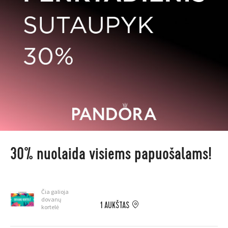
30% nuolaida visiems papuošalams!
Čia galioja
dovanų
1 AUKŠTAS
kortelė